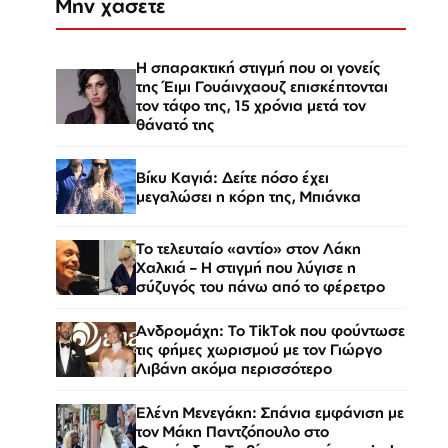
Μην χάσετε
Η σπαρακτική στιγμή που οι γονείς
της Έιμι Γουάινχαουζ επισκέπτονται
τον τάφο της, 15 χρόνια μετά τον
θάνατό της
Βίκυ Καγιά: Δείτε πόσο έχει
μεγαλώσει η κόρη της, Μπιάνκα
Το τελευταίο «αντίο» στον Λάκη
Χαλκιά – Η στιγμή που λύγισε η
σύζυγός του πάνω από το φέρετρο
Ανδρομάχη: Το TikTok που φούντωσε
τις φήμες χωρισμού με τον Γιώργο
Λιβάνη ακόμα περισσότερο
Ελένη Μενεγάκη: Σπάνια εμφάνιση με
τον Μάκη Παντζόπουλο στο