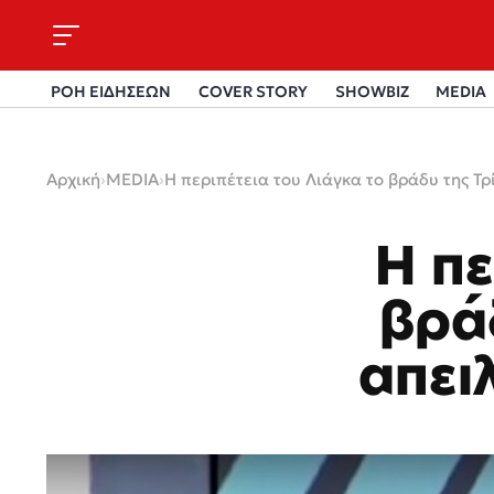
ΡΟΗ ΕΙΔΗΣΕΩΝ
COVER STORY
SHOWBIZ
MEDIA
Αρχική
›
MEDIA
›
Η περιπέτεια του Λιάγκα το βράδυ της Τ
Η πε
βρά
απει