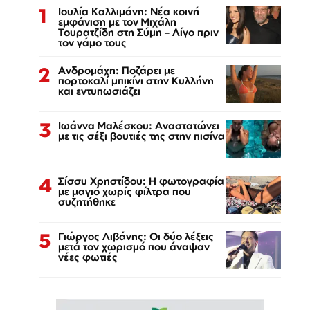
1
Ιουλία Καλλιμάνη: Νέα κοινή
εμφάνιση με τον Μιχάλη
Τουρατζίδη στη Σύμη – Λίγο πριν
τον γάμο τους
2
Ανδρομάχη: Ποζάρει με
πορτοκαλί μπικίνι στην Κυλλήνη
και εντυπωσιάζει
3
Ιωάννα Μαλέσκου: Αναστατώνει
με τις σέξι βουτιές της στην πισίνα
4
Σίσσυ Χρηστίδου: Η φωτογραφία
με μαγιό χωρίς φίλτρα που
συζητήθηκε
5
Γιώργος Λιβάνης: Οι δύο λέξεις
μετά τον χωρισμό που άναψαν
νέες φωτιές