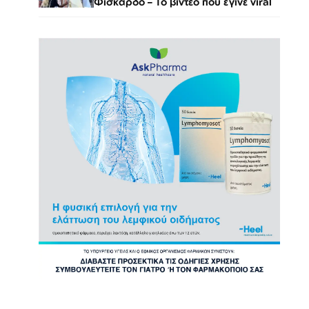
Φισκάρδο – Το βίντεο που έγινε viral