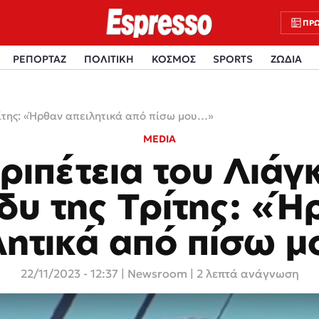
ΠΡΩ
ΡΕΠΟΡΤΑΖ
ΠΟΛΙΤΙΚΗ
ΚΟΣΜΟΣ
SPORTS
ΖΩΔΙΑ
ρίτης: «Ήρθαν απειλητικά από πίσω μου…»
MEDIA
ριπέτεια του Λιάγ
δυ της Τρίτης: «Ή
λητικά από πίσω 
22/11/2023 - 12:37
|
Newsroom
| 2 λεπτά ανάγνωση