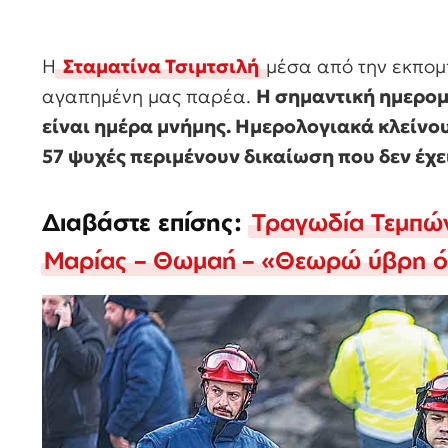
Η
Σταματίνα Τσιμτσιλή
μέσα από την εκπομπ
αγαπημένη μας παρέα.
Η σημαντική ημερομη
είναι ημέρα μνήμης. Ημερολογιακά κλείνο
57 ψυχές περιμένουν δικαίωση που δεν έχει
Διαβάστε επίσης:
Τραγωδία Τεμπών
Μαρίας – Θωμαή – «Θεωρώ ύβρη ό