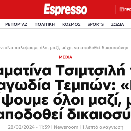
ΠΡΩ
ΡΕΠΟΡΤΑΖ
ΠΟΛΙΤΙΚΗ
ΚΟΣΜΟΣ
SPORTS
ΖΩΔΙΑ
ν: «Να παλέψουμε όλοι μαζί, μέχρι να αποδοθεί δικαιοσύνη»
MEDIA
αματίνα Τσιμτσιλή 
αγωδία Τεμπών: 
ψουμε όλοι μαζί, 
αποδοθεί δικαιοσ
28/02/2024 - 11:39
|
Newsroom
| 1 λεπτό ανάγνωση