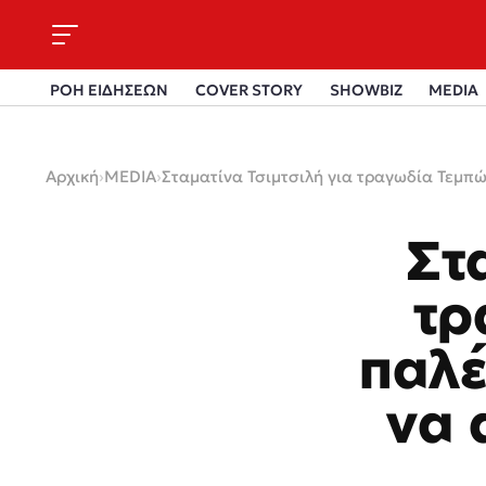
ΡΟΗ ΕΙΔΗΣΕΩΝ
COVER STORY
SHOWBIZ
MEDIA
Αρχική
›
MEDIA
›
Σταματίνα Τσιμτσιλή για τραγωδία Τεμπώ
Στ
τρ
παλέ
να 