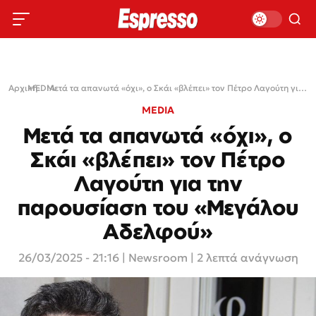
Αρχική
MEDIA
›
›
Μετά τα απανωτά «όχι», ο Σκάι «βλέπει» τον Πέτρο Λαγούτη για την παρουσίαση του «Μεγάλου Αδελφού»
MEDIA
Μετά τα απανωτά «όχι», ο
Σκάι «βλέπει» τον Πέτρο
Λαγούτη για την
παρουσίαση του «Μεγάλου
Αδελφού»
26/03/2025 - 21:16
|
Newsroom
| 2 λεπτά ανάγνωση