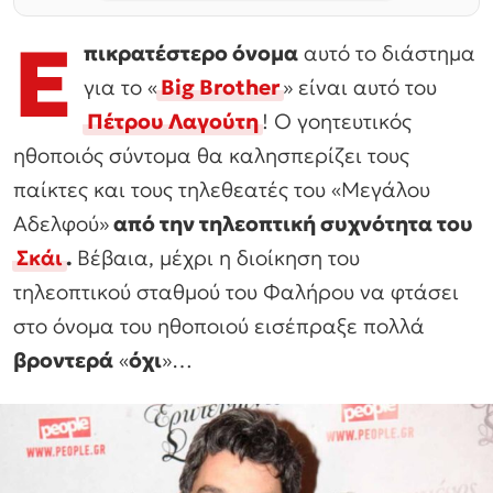
Ε
πικρατέστερο όνομα
αυτό το διάστημα
για το «
Big Brother
» είναι αυτό του
Πέτρου Λαγούτη
! Ο γοητευτικός
ηθοποιός σύντομα θα καλησπερίζει τους
παίκτες και τους τηλεθεατές του «Μεγάλου
Αδελφού»
από την τηλεοπτική συχνότητα του
Σκάι
.
Βέβαια, μέχρι η διοίκηση του
τηλεοπτικού σταθμού του Φαλήρου να φτάσει
στο όνομα του ηθοποιού εισέπραξε πολλά
βροντερά
«
όχι
»…