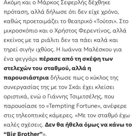
Ακόμη και ο Μάρκος Σεφερλής δέχθηκε
πρόταση, αλλά δήλωσε ότι δεν είχε χρόνο,
καθώς προετοιμάζει το θεατρικό «Τούτσι». Στο
μικροσκόπιο και ο Χρήστος Φερεντίνος, αλλά
εκείνος με τα ριάλιτι δεν τα πάει καλά και
τηρεί σιγήν ιχθύος. Η Ιωάννα Μαλέσκου για
ένα φεγγάρι
πέρασε από τη σκέψη των
στελεχών του σταθμού, αλλά η
παρουσιάστρια
δήλωσε πως ο κύκλος της
συνεργασίας της με τον Σκάι έχει κλείσει
οριστικά, ενώ ο Γιάννης Τσιμιτσέλης, που
παρουσίασε το «Tempting Fortune», ανέφερε
στις τηλεοπτικές κάμερες. «Mε τον σταθμό έχω
καλές σχέσεις.
Δεν θα ήθελα όμως να κάνω το
“Big Brother”
».