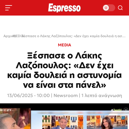
Αρχική
MEDIA
›
›
Ξέσπασε ο Λάκης Λαζόπουλος: «Δεν έχει καμία δουλειά η αστυνομία να είναι στα πάνελ»
MEDIA
Ξέσπασε ο Λάκης
Λαζόπουλος: «Δεν έχει
καμία δουλειά η αστυνομία
να είναι στα πάνελ»
13/06/2025 - 10:00
|
Newsroom
| 1 λεπτό ανάγνωση