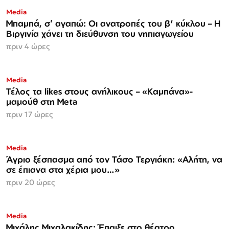
Media
Μπαμπά, σ’ αγαπώ: Οι ανατροπές του β' κύκλου – Η
Βιργινία χάνει τη διεύθυνση του νηπιαγωγείου
πριν 4 ώρες
Media
Τέλος τα likes στους ανήλικους – «Καμπάνα»-
μαμούθ στη Meta
πριν 17 ώρες
Media
Άγριο ξέσπασμα από τον Τάσο Τεργιάκη: «Αλήτη, να
σε έπιανα στα χέρια μου…»
πριν 20 ώρες
Media
Μιχάλης Μιχαλακίδης: Έπαιξε στο θέατρο