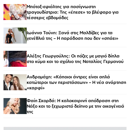
Μπότοξ-εφιάλτης για πασίγνωστη
τραγουδίστρια: Της «έπεσε» το βλέφαρο για
τέσσερις εβδομάδες
Ιωάννα Τούνη: Ξανά στις Μαλδίβες για τα
γενέθλιά της – Η παράδοση που δεν «σπάει»
Αλέξης Γεωργούλης: Οι πόζες με μαγιό δίπλα
στο κύμα και το σχόλιο της Ναταλίας Γερμανού
Ανδρομάχη: «Κάποιοι άντρες είναι απλά
κατώτεροι των περιστάσεων» – Η νέα ανάρτηση
«καρφί»
Φαίη Σκορδά: Η καλοκαιρινή απόδραση στη
Νάξο και το ξεχωριστό δείπνο με την οικογένειά
της