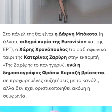
Στο πάνελ της θα είναι
η Δάφνη Μπόκοτα
(η
άλλοτε
σιδηρά κυρία της Eurovision
και της
ΕΡΤ), ο
Χάρης Χρονόπουλος
(το ραδιοφωνικό
ταίρι της
Κατερίνας Ζαρίφη
στην εκπομπή
«Της Ζαρίφης το πανηγύρι»),
ενώ η
δημοσιογράφος Φρόσω Κυριαζή βρίσκεται
σε προχωρημένες συζητήσεις με το κανάλι,
αλλά δεν έχει οριστικοποιηθεί ακόμη η
συμφωνία.