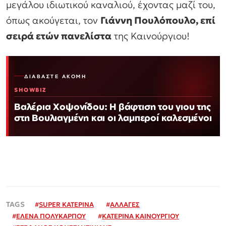
μεγάλου ιδιωτικού καναλιού, έχοντας μαζί του,
όπως ακούγεται, τον
Γιάννη Πουλόπουλο, επί
σειρά ετών πανελίστα
της Καινούργιου!
ΔΙΑΒΆΣΤΕ ΑΚΌΜΗ
SHOWBIZ
Βαλέρια Χοψονίδου: Η βάφτιση του γιου της
στη Βουλιαγμένη και οι λαμπεροί καλεσμένοι
#
SUPER ΚΑΤΕΡΙΝΑ
#
ΑΛΛΑΓΕΣ
#
ΕΛΕΝΑ ΠΟΛΥΚΑΡΠΟΥ
#
ΚΑΤΕΡΙΝΑ ΚΑΙΝΟΥΡΓΙΟΥ