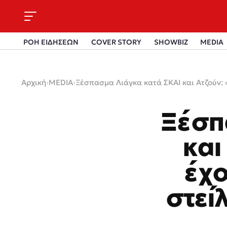
ΡΟΗ ΕΙΔΗΣΕΩΝ
COVER STORY
SHOWBIZ
MEDIA
Αρχική
›
MEDIA
›
Ξέσπασμα Λιάγκα κατά ΣΚΑΙ και Ατζούν: «
Ξέσπ
και
έχο
στεί