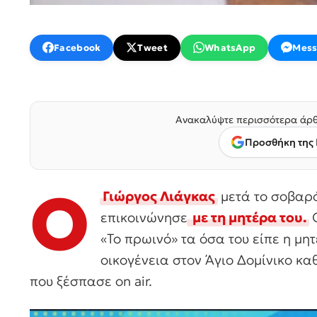
Facebook
Tweet
WhatsApp
Mess
Ανακαλύψτε περισσότερα άρθ
Προσθήκη της 
Ο
Γιώργος Λιάγκας
μετά το σοβαρό
επικοινώνησε
με τη μητέρα του.
Ο
«Το πρωινό» τα όσα του είπε η μη
οικογένεια στον Άγιο Δομίνικο κ
που ξέσπασε on air.