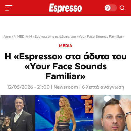
Αρχική
›
MEDIA
›
Η «Espresso» στα άδυτα του «Your Face Sounds Familiar»
MEDIA
Η «Espresso» στα άδυτα του
«Your Face Sounds
Familiar»
12/05/2026 - 21:00
|
Newsroom
| 6 λεπτά ανάγνωση