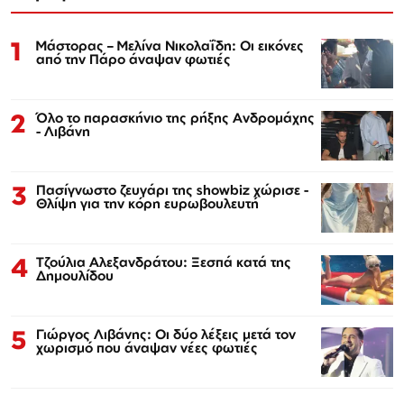
1
Μάστορας – Μελίνα Νικολαΐδη: Οι εικόνες
από την Πάρο άναψαν φωτιές
2
Όλο το παρασκήνιο της ρήξης Ανδρομάχης
- Λιβάνη
3
Πασίγνωστο ζευγάρι της showbiz χώρισε -
Θλίψη για την κόρη ευρωβουλευτή
4
Τζούλια Αλεξανδράτου: Ξεσπά κατά της
Δημουλίδου
5
Γιώργος Λιβάνης: Οι δύο λέξεις μετά τον
χωρισμό που άναψαν νέες φωτιές