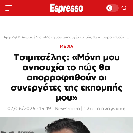
Αρχική
MEDIA
›
›
Τσιμιτσέλης: «Μόνη μου ανησυχία το πώς θα απορροφηθούν οι συνεργάτες της εκπομπής μου»
MEDIA
Τσιμιτσέλης: «Μόνη μου
ανησυχία το πώς θα
απορροφηθούν οι
συνεργάτες της εκπομπής
μου»
07/06/2026 - 19:19
|
Newsroom
| 1 λεπτό ανάγνωση