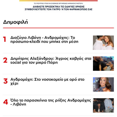
Δημοφιλή
1
Διαζύγιο Λιβάνη - Ανδρομάχης: Το
πρόσωπο-κλειδί που μπήκε στη μέση
2
Δημήτρης Αλεξάνδρου: Άγριος καβγάς στα
social για τον μικρό Πάρη
3
Ανδρομάχη: Στο νοσοκομείο με ορό στο
χέρι
4
Όλο το παρασκήνιο της ρήξης Ανδρομάχης
- Λιβάνη