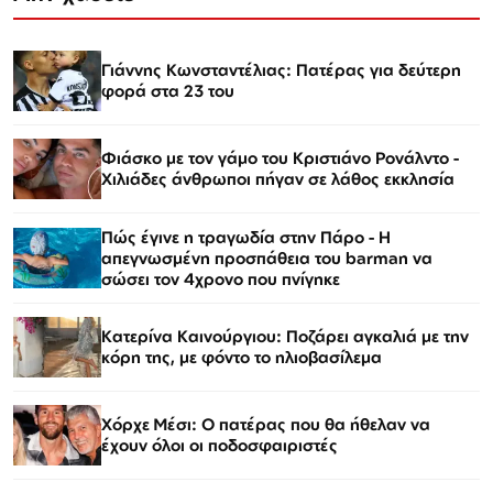
Γιάννης Κωνσταντέλιας: Πατέρας για δεύτερη
φορά στα 23 του
Φιάσκο με τον γάμο του Κριστιάνο Ρονάλντο -
Χιλιάδες άνθρωποι πήγαν σε λάθος εκκλησία
Πώς έγινε η τραγωδία στην Πάρο - Η
απεγνωσμένη προσπάθεια του barman να
σώσει τον 4χρονο που πνίγηκε
Κατερίνα Καινούργιου: Ποζάρει αγκαλιά με την
κόρη της, με φόντο το ηλιοβασίλεμα
Χόρχε Μέσι: Ο πατέρας που θα ήθελαν να
έχουν όλοι οι ποδοσφαιριστές