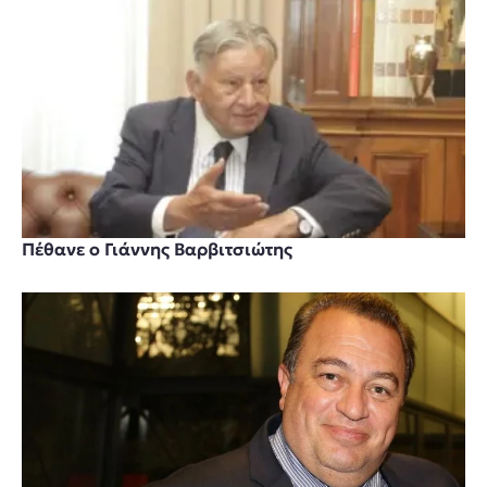
Πέθανε ο Γιάννης Βαρβιτσιώτης