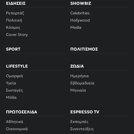
ΕΙΔΉΣΕΙΣ
SHOWBIZ
Ρεπορτάζ
Celebrities
Πολιτική
Hollywood
Κόσμος
Media
Cover Story
SPORT
ΠΟΛΙΤΙΣΜΌΣ
LIFESTYLE
ΖΏΔΙΑ
Ομορφιά
Ημερήσια
Υγεία
Εβδομαδιαία
Συνταγές
Μηνιαία
Μόδα
ΠΡΩΤΟΣΈΛΙΔΑ
ESPRESSO TV
Αθλητικά
Εκπομπές
Οικονομικά
Συνεντεύξεις