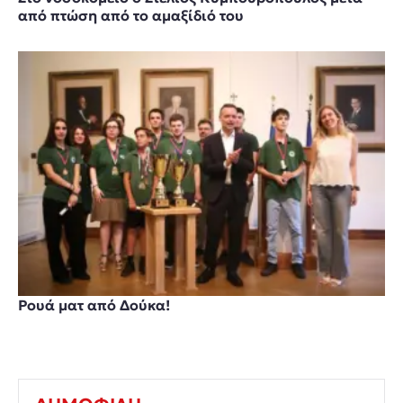
από πτώση από το αμαξίδιό του
Ρουά ματ από Δούκα!