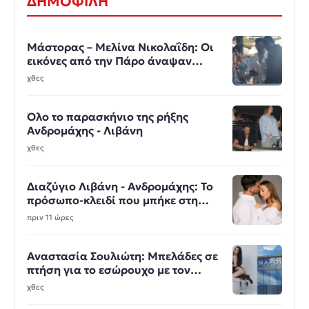
ΔΗΜΟΦΙΛΗ
Μάστορας – Μελίνα Νικολαΐδη: Οι
εικόνες από την Πάρο άναψαν
φωτιές
χθες
Όλο το παρασκήνιο της ρήξης
Ανδρομάχης - Λιβάνη
χθες
Διαζύγιο Λιβάνη - Ανδρομάχης: Το
πρόσωπο-κλειδί που μπήκε στη
μέση
πριν 11 ώρες
Αναστασία Σουλιώτη: Μπελάδες σε
πτήση για το εσώρουχο με τον
δονητή
χθες