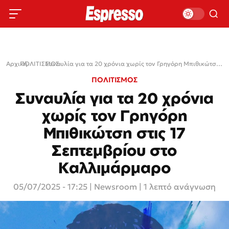
Αρχική
ΠΟΛΙΤΙΣΜΟΣ
›
›
Συναυλία για τα 20 χρόνια χωρίς τον Γρηγόρη Μπιθικώτση στις 17 Σεπτεμβρίου στο Καλλιμάρμαρο
ΠΟΛΙΤΙΣΜΟΣ
Συναυλία για τα 20 χρόνια
χωρίς τον Γρηγόρη
Μπιθικώτση στις 17
Σεπτεμβρίου στο
Καλλιμάρμαρο
05/07/2025 - 17:25
|
Newsroom
| 1 λεπτό ανάγνωση