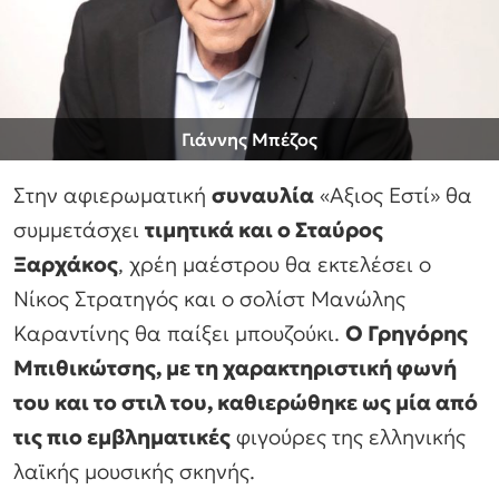
Γιάννης Μπέζος
Στην αφιερωματική
συναυλία
«Αξιος Εστί» θα
συμμετάσχει
τιμητικά και ο Σταύρος
Ξαρχάκος
, χρέη μαέστρου θα εκτελέσει ο
Νίκος Στρατηγός και ο σολίστ Μανώλης
Καραντίνης θα παίξει μπουζούκι.
Ο Γρηγόρης
Μπιθικώτσης, με τη χαρακτηριστική φωνή
του και το στιλ του, καθιερώθηκε ως μία από
τις πιο εμβληματικές
φιγούρες της ελληνικής
λαϊκής μουσικής σκηνής.