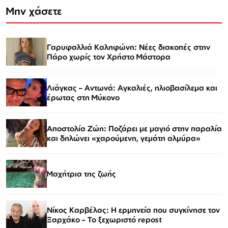
Μην χάσετε
Γαρυφαλλιά Καληφώνη: Νέες διακοπές στην
Πάρο χωρίς τον Χρήστο Μάστορα
Λιάγκας – Αντωνά: Αγκαλιές, ηλιοβασίλεμα και
έρωτας στη Μύκονο
Αποστολία Ζώη: Ποζάρει με μαγιό στην παραλία
και δηλώνει «χαρούμενη, γεμάτη αλμύρα»
Μαχήτρια της ζωής
Νίκος Καρβέλας: Η ερμηνεία που συγκίνησε τον
Ξαρχάκο – Το ξεχωριστό repost