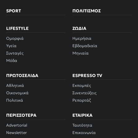
SPORT
ΠΟΛΙΤΙΣΜΌΣ
LIFESTYLE
ΖΏΔΙΑ
Ομορφιά
Ημερήσια
Υγεία
Εβδομαδιαία
Συνταγές
Μηνιαία
Μόδα
ΠΡΩΤΟΣΈΛΙΔΑ
ESPRESSO TV
Αθλητικά
Εκπομπές
Οικονομικά
Συνεντεύξεις
Πολιτικά
Ρεπορτάζ
ΠΕΡΙΣΣΌΤΕΡΑ
ΕΤΑΙΡΙΚΆ
Advertorial
Ταυτότητα
Newsletter
Επικοινωνία