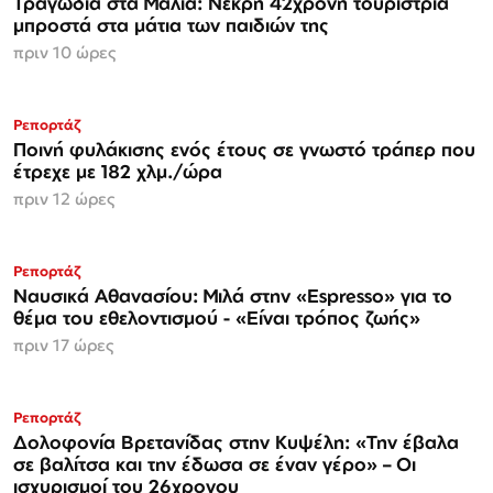
Τραγωδία στα Μάλια: Νεκρή 42χρονη τουρίστρια
μπροστά στα μάτια των παιδιών της
πριν 10 ώρες
Ρεπορτάζ
Ποινή φυλάκισης ενός έτους σε γνωστό τράπερ που
έτρεχε με 182 χλμ./ώρα
πριν 12 ώρες
Ρεπορτάζ
Ναυσικά Αθανασίου: Μιλά στην «Espresso» για το
θέμα του εθελοντισμού - «Είναι τρόπος ζωής»
πριν 17 ώρες
Ρεπορτάζ
Δολοφονία Βρετανίδας στην Κυψέλη: «Την έβαλα
σε βαλίτσα και την έδωσα σε έναν γέρο» – Οι
ισχυρισμοί του 26χρονου