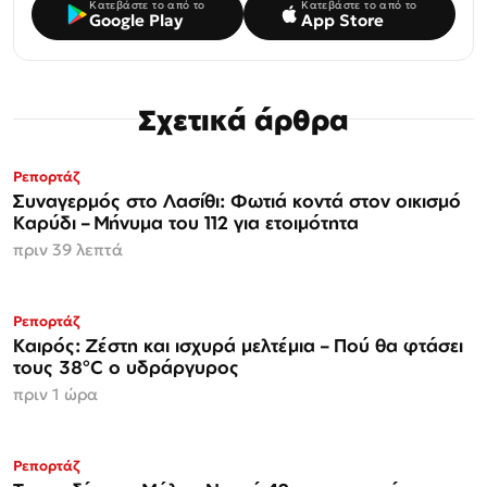
Κατεβάστε το από το
Κατεβάστε το από το
Google Play
App Store
Σχετικά άρθρα
Ρεπορτάζ
Συναγερμός στο Λασίθι: Φωτιά κοντά στον οικισμό
Καρύδι – Μήνυμα του 112 για ετοιμότητα
πριν 39 λεπτά
Ρεπορτάζ
Καιρός: Ζέστη και ισχυρά μελτέμια – Πού θα φτάσει
τους 38°C ο υδράργυρος
πριν 1 ώρα
Ρεπορτάζ