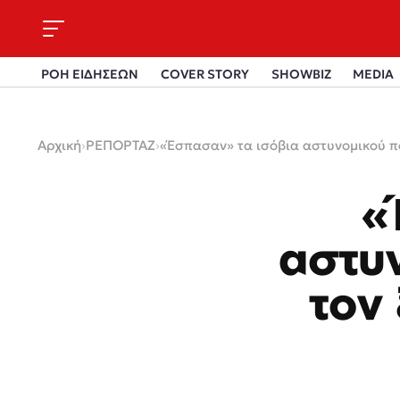
ΡΟΗ ΕΙΔΗΣΕΩΝ
COVER STORY
SHOWBIZ
MEDIA
Αρχική
›
ΡΕΠΟΡΤΑΖ
›
«Έσπασαν» τα ισόβια αστυνομικού πο
«
αστυν
τον