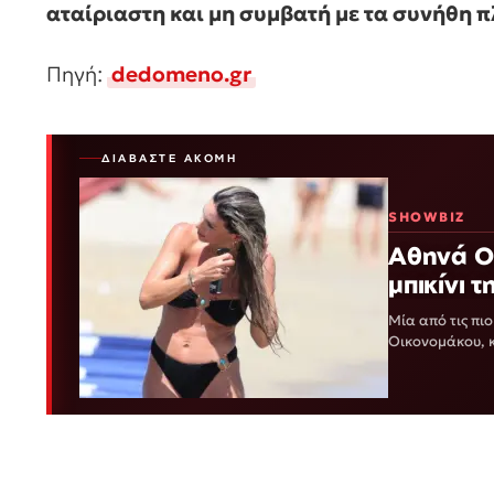
αταίριαστη και μη συμβατή με τα συνήθη π
Πηγή:
dedomeno.gr
ΔΙΑΒΆΣΤΕ ΑΚΌΜΗ
SHOWBIZ
Αθηνά Ο
μπικίνι 
Μία από τις πι
Οικονομάκου, 