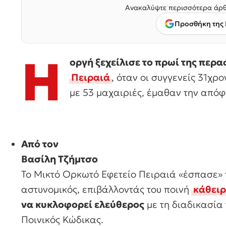
Ανακαλύψτε περισσότερα άρθ
Προσθήκη της 
Η
οργή ξεχείλισε το πρωί της πε
Πειραιά
, όταν οι συγγενείς 31χρ
με 53 μαχαιριές, έμαθαν την από
Από τον
Βασίλη Τζήμτσο
Το Μικτό Ορκωτό Εφετείο Πειραιά «έσπασε» τ
αστυνομικός, επιβάλλοντάς του ποινή
κάθειρ
να κυκλοφορεί ελεύθερος
με τη διαδικασία 
Ποινικός Κώδικας.