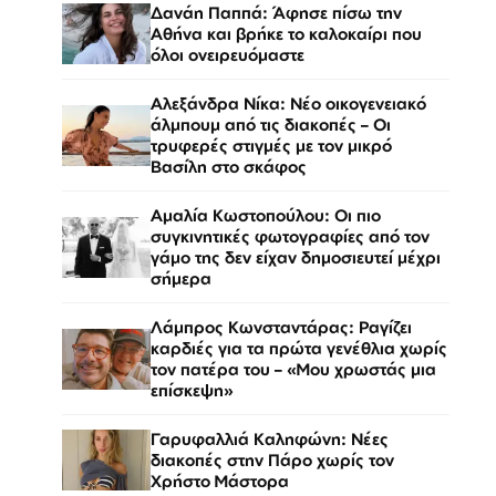
Δανάη Παππά: Άφησε πίσω την
Αθήνα και βρήκε το καλοκαίρι που
όλοι ονειρευόμαστε
Αλεξάνδρα Νίκα: Νέο οικογενειακό
άλμπουμ από τις διακοπές – Οι
τρυφερές στιγμές με τον μικρό
Βασίλη στο σκάφος
Αμαλία Κωστοπούλου: Οι πιο
συγκινητικές φωτογραφίες από τον
γάμο της δεν είχαν δημοσιευτεί μέχρι
σήμερα
Λάμπρος Κωνσταντάρας: Ραγίζει
καρδιές για τα πρώτα γενέθλια χωρίς
τον πατέρα του – «Μου χρωστάς μια
επίσκεψη»
Γαρυφαλλιά Καληφώνη: Νέες
διακοπές στην Πάρο χωρίς τον
Χρήστο Μάστορα