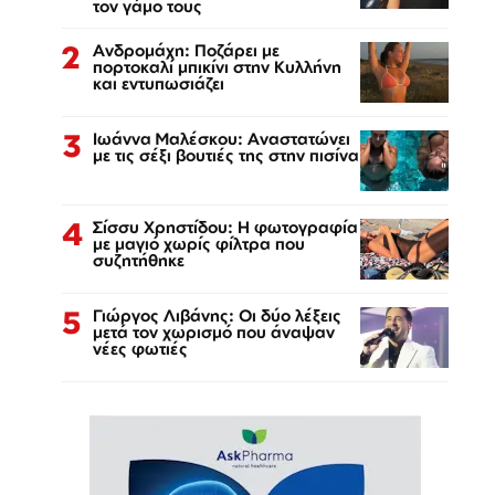
τον γάμο τους
2
Ανδρομάχη: Ποζάρει με
πορτοκαλί μπικίνι στην Κυλλήνη
και εντυπωσιάζει
3
Ιωάννα Μαλέσκου: Αναστατώνει
με τις σέξι βουτιές της στην πισίνα
4
Σίσσυ Χρηστίδου: Η φωτογραφία
με μαγιό χωρίς φίλτρα που
συζητήθηκε
5
Γιώργος Λιβάνης: Οι δύο λέξεις
μετά τον χωρισμό που άναψαν
νέες φωτιές