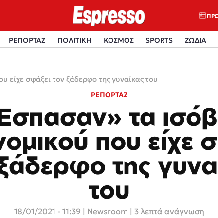
ΠΡΩ
ΡΕΠΟΡΤΑΖ
ΠΟΛΙΤΙΚΗ
ΚΟΣΜΟΣ
SPORTS
ΖΩΔΙΑ
υ είχε σφάξει τον ξάδερφο της γυναίκας του
ΡΕΠΟΡΤΑΖ
Έσπασαν» τα ισόβ
ομικού που είχε 
 ξάδερφο της γυνα
του
18/01/2021 - 11:39
|
Newsroom
| 3 λεπτά ανάγνωση