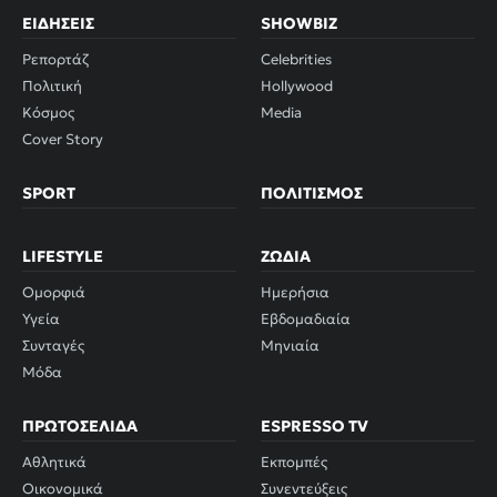
ΕΙΔΉΣΕΙΣ
SHOWBIZ
Ρεπορτάζ
Celebrities
Πολιτική
Hollywood
Κόσμος
Media
Cover Story
SPORT
ΠΟΛΙΤΙΣΜΌΣ
LIFESTYLE
ΖΏΔΙΑ
Ομορφιά
Ημερήσια
Υγεία
Εβδομαδιαία
Συνταγές
Μηνιαία
Μόδα
ΠΡΩΤΟΣΈΛΙΔΑ
ESPRESSO TV
Αθλητικά
Εκπομπές
Οικονομικά
Συνεντεύξεις