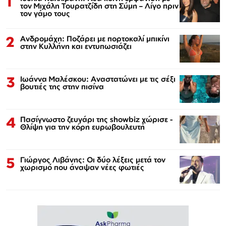
1
τον Μιχάλη Τουρατζίδη στη Σύμη – Λίγο πριν
τον γάμο τους
2
Ανδρομάχη: Ποζάρει με πορτοκαλί μπικίνι
στην Κυλλήνη και εντυπωσιάζει
3
Ιωάννα Μαλέσκου: Αναστατώνει με τις σέξι
βουτιές της στην πισίνα
4
Πασίγνωστο ζευγάρι της showbiz χώρισε -
Θλίψη για την κόρη ευρωβουλευτή
5
Γιώργος Λιβάνης: Οι δύο λέξεις μετά τον
χωρισμό που άναψαν νέες φωτιές