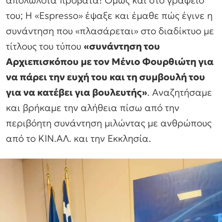
απολωλότα πρόβατα! Ομως και στο γραφείο
του; Η «Espresso» έψαξε και έμαθε πώς έγινε η
συνάντηση που «πλασάρεται» στο διαδίκτυο με
τίτλους του τύπου
«συνάντηση του
Αρχιεπισκόπου με τον Μένιο Φουρθιώτη για
να πάρει την ευχή του και τη συμβουλή του
για να κατέβει για βουλευτής»
. Αναζητήσαμε
και βρήκαμε την αλήθεια πίσω από την
περιβόητη συνάντηση μιλώντας με ανθρώπους
από το ΚΙΝ.ΑΛ. και την Εκκλησία.