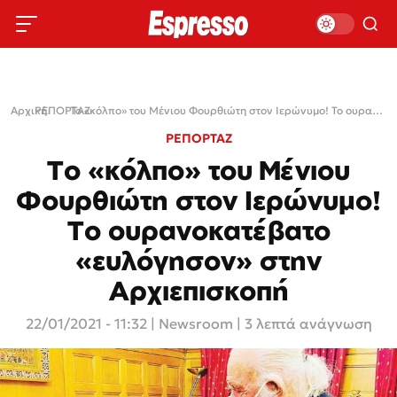
Αρχική
ΡΕΠΟΡΤΑΖ
›
›
Το «κόλπο» του Μένιου Φουρθιώτη στον Ιερώνυμο! Το ουρανοκατέβατο «ευλόγησον» στην Αρχιεπισκοπή
ΡΕΠΟΡΤΑΖ
Το «κόλπο» του Μένιου
Φουρθιώτη στον Ιερώνυμο!
Το ουρανοκατέβατο
«ευλόγησον» στην
Αρχιεπισκοπή
22/01/2021 - 11:32
|
Newsroom
| 3 λεπτά ανάγνωση