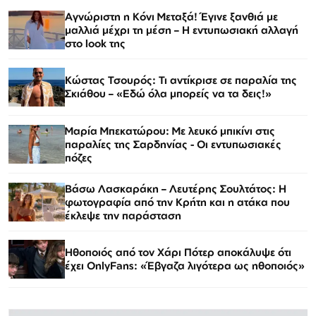
Αγνώριστη η Κόνι Μεταξά! Έγινε ξανθιά με
μαλλιά μέχρι τη μέση – Η εντυπωσιακή αλλαγή
στο look της
Κώστας Τσουρός: Τι αντίκρισε σε παραλία της
Σκιάθου – «Εδώ όλα μπορείς να τα δεις!»
Μαρία Μπεκατώρου: Με λευκό μπικίνι στις
παραλίες της Σαρδηνίας - Οι εντυπωσιακές
πόζες
Βάσω Λασκαράκη – Λευτέρης Σουλτάτος: Η
φωτογραφία από την Κρήτη και η ατάκα που
έκλεψε την παράσταση
Ηθοποιός από τον Χάρι Πότερ αποκάλυψε ότι
έχει OnlyFans: «Έβγαζα λιγότερα ως ηθοποιός»