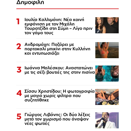
Δημοφιλή
1
Ιουλία Καλλιμάνη: Νέα κοινή
εμφάνιση με τον Μιχάλη
Τουρατζίδη στη Σύμη – Λίγο πριν
τον γάμο τους
2
Ανδρομάχη: Ποζάρει με
πορτοκαλί μπικίνι στην Κυλλήνη
και εντυπωσιάζει
3
Ιωάννα Μαλέσκου: Αναστατώνει
με τις σέξι βουτιές της στην πισίνα
4
Σίσσυ Χρηστίδου: Η φωτογραφία
με μαγιό χωρίς φίλτρα που
συζητήθηκε
5
Γιώργος Λιβάνης: Οι δύο λέξεις
μετά τον χωρισμό που άναψαν
νέες φωτιές