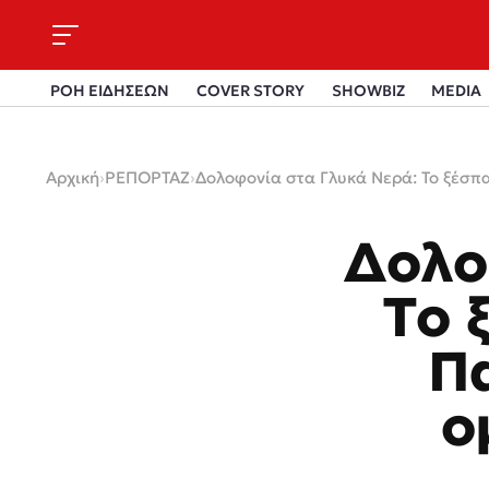
ΡΟΗ ΕΙΔΗΣΕΩΝ
COVER STORY
SHOWBIZ
MEDIA
Αρχική
›
ΡΕΠΟΡΤΑΖ
›
Δολοφονία στα Γλυκά Νερά: Το ξέσπ
Δολο
Το 
Π
ο