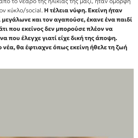
πό το νεαρό της ηλικίας της μαζί, ήταν όμορφη
ον κύκλο/social.
H τέλεια νύφη. Εκείνη ήταν
ί μεγάλωνε και τον αγαπούσε, έκανε ένα παιδί
κάτι που εκείνος δεν μπορούσε πλέον να
να που έλεγχε γιατί είχε δική της άποψη.
ο νέα, θα έφτιαχνε όπως εκείνη ήθελε τη ζωή