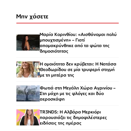
Μην χάσετε
Μαρία Κορινθίου: «Αισθάνομαι πολύ
μπουχτισμένη» – Γιατί
απομακρύνθηκε από τα φώτα της
δημοσιότητας
Η ομοιότητα δεν κρύβεται: Η Νατάσα
Θεοδωρίδου σε μία τρυφερή στιγμή
με τη μητέρα της
Φωτιά στη Μεγάλη Χώρα Αγρινίου –
Στη μάχη με τις φλόγες και δύο
αεροσκάφη
TR3NDS: Η Αλβάρα Μερκιόρι
παρουσιάζει τις δημοφιλέστερες
ειδήσεις της ημέρας