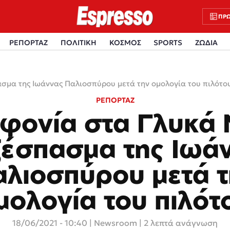
ΠΡΩ
ΡΕΠΟΡΤΑΖ
ΠΟΛΙΤΙΚΗ
ΚΟΣΜΟΣ
SPORTS
ΖΩΔΙΑ
ασμα της Ιωάννας Παλιοσπύρου μετά την ομολογία του πιλότο
ΡΕΠΟΡΤΑΖ
φονία στα Γλυκά 
ξέσπασμα της Ιωά
αλιοσπύρου μετά τ
μολογία του πιλότ
18/06/2021 - 10:40
|
Newsroom
| 2 λεπτά ανάγνωση