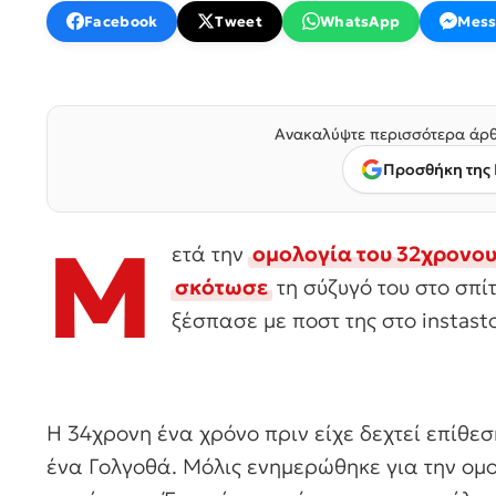
Facebook
Tweet
WhatsApp
Mess
Ανακαλύψτε περισσότερα άρθ
Προσθήκη της 
Μ
ετά την
ομολογία του 32χρον
σκότωσε
τη σύζυγό του στο σπί
ξέσπασε με ποστ της στο instasto
Η 34χρονη ένα χρόνο πριν είχε δεχτεί επίθε
ένα Γολγοθά. Μόλις ενημερώθηκε για την ομο