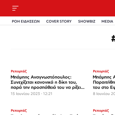
ΡΟΗ ΕΙΔΗΣΕΩΝ
COVER STORY
SHOWBIZ
MEDIA
Ρεπορτάζ
Ρεπορτάζ
Μπάμπης Αναγνωστόπουλος:
Μπάμπης 
Συνεχίζεται κανονικά η δίκη του,
Παραιτήθηκ
παρά την προσπάθειά του να ρίξει
του στο Ε
«αυλαία»
15 Ιουνίου 2023 · 12:21
8 Ιουνίου 2
Ρεπορτάζ
Ρεπορτάζ