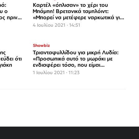
ρά:
Καρτέλ «όπλισαν» το χέρι του
υ ο
Μπάμπη! Βρετανικά ταμπλόιντ:
ς πριν
«Μπορεί να μετέφερε ναρκωτικά για
καρτέλ»
4 Ιουλίου 2021 · 14:51
Showbiz
της
Τριανταφυλλίδου για μικρή Λυδία:
ύδει ότι
«Προσωπικά αυτό το μωράκι με
γιάκη
ενδιαφέρει τόσο, που είμαι
πρόθυμη…»
1 Ιουλίου 2021 · 11:23