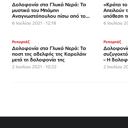
Δολοφονία στα Γλυκά Νερά: Τα
«Κράτα το
μυστικά του Μπάμπη
Απειλούν 
Aναγνωστόπουλου πίσω από το
υπόθεση 
«θέατρο» των 37 ημερών
6 Ιουλίου 2021 · 12:18
6 Ιουλίου 2
Ρεπορτάζ
Ρεπορτάζ
Δολοφονία στα Γλυκά Νερά: Τα
Δολοφονία
ποστ της αδελφής της Καρολάιν
συζυγοκτό
μετά τη δολοφονία της
– Η δολοφ
και τα χρ
2 Ιουλίου 2021 · 10:22
2 Ιουλίου 2
Σελιδοποίηση
άρθρων