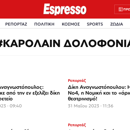
ΠΡΩ
ΡΕΠΟΡΤΑΖ
ΠΟΛΙΤΙΚΗ
ΚΟΣΜΟΣ
SPORTS
ΖΩΔΙΑ
#ΚΑΡΟΛΑΙΝ ΔΟΛΟΦΟΝΙ
Ρεπορτάζ
Αναγνωστόπουλος:
Δίκη Αναγνωστόπουλου: Η
ε από την εν εξελίξει δίκη
Νο4, η Νομική και το «άρ
φετείο
θεατρινισμό!
023 · 09:40
31 Μαΐου 2023 · 11:36
Ρεπορτάζ