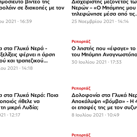
μοσίευτο βίντεο της
Διαχειριστής μεζονέτας τ
ρολάιν σε διακοπές με τον
Νερών – «Ο Μπάμπης μου
τηλεφώνησε μέσα από τις
φυλακές…»
υ 2021 · 16:39
25 Νοεμβρίου 2021 · 14:14
Ρεπορτάζ
 στα Γλυκά Νερά -
Ο ληστής που «έφαγε» το
ξελίξεις φέρνει η άρση
του Μπάμπη Αναγνωστόπ
ού και τραπεζικού
30 Ιουλίου 2021 · 17:33
 του πιλότου
ου 2021 · 14:18
Ρεπορτάζ
 στα Γλυκά Νερά: Ποια
Δολοφονία στα Γλυκά Νε
οποιός ήθελε να
Αποκάλυψη «βόμβα» - Η 
 τη μικρή Λυδία;
οι επαφές της με τον συζ
και τα ερωτηματικά (video
21 · 12:17
8 Ιουλίου 2021 · 10:49
Ρεπορτάζ