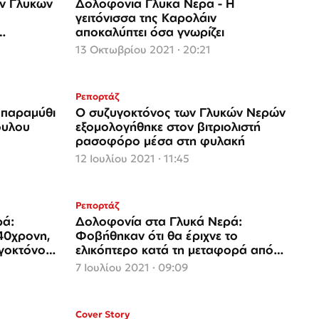
ων Γλυκών
Δολοφονία Γλυκά Νερά - Η
γειτόνισσα της Καρολάιν
αποκαλύπτει όσα γνωρίζει
13 Οκτωβρίου 2021 · 20:21
Ρεπορτάζ
 παραμύθι
Ο συζυγοκτόνος των Γλυκών Νερών
ουλου
εξομολογήθηκε στον βιτριολιστή
ρασοφόρο μέσα στη φυλακή
12 Ιουλίου 2021 · 11:45
Ρεπορτάζ
ρά:
Δολοφονία στα Γλυκά Νερά:
40χρονη,
Φοβήθηκαν ότι θα έριχνε το
υγοκτόνο
ελικόπτερο κατά τη μεταφορά από
)
την Αλόννησο
7 Ιουλίου 2021 · 09:09
Cover Story