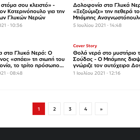
 στόμα σου κλειστό» -
Δολοφονία στα Γλυκά Νε
τον Κατερινόπουλο για την
«Ξεζούμιζε» την πεθερά το
των Γλυκών Νερών
Μπάμπης Αναγνωστόπουλο
σκοτώσει την Καρολάιν
021 · 10:36
5 Ιουλίου 2021 · 14:48
Cover Story
 στα Γλυκά Νερά: Ο
Θολά νερά στο μυστήριο 
νος «σπάει» τη σιωπή του
Σούδας - Ο Μπάμπης διαψε
ονία, το τρίτο πρόσωπο
γνώριζε τον αυτόχειρα Δο
ήματα
021 · 08:48
1 Ιουλίου 2021 · 12:16
1
2
3
4
»