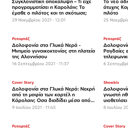
Συγκλονιστική αποκάλυψη – Τι είχε
Το νέο αδη
προγραμματίσει η Καρολάιν; Το
άτυχης Κα
έμαθε ο πιλότος και τη σκότωσε;
πιλότο
29 Νοεμβρίου 2021 · 12:01
25 Νοεμβρίο
Ρεπορτάζ
Ρεπορτάζ
Δολοφονία στα Γλυκά Νερά -
Δολοφονία
Μνημείο γυναικοκτονίας στη πλατεία
Ραγδαίες ε
της Αλοννήσου
τηλεφωνικ
απορρήτου
16 Σεπτεμβρίου 2021 · 11:37
6 Σεπτεμβρί
Cover Story
Showbiz
Δολοφονία στα Γλυκά Νερά: Νεκρή
Δολοφονία
από τη μαφία των καρτέλ η
γνωστή ηθ
Κάρολαιν; Οσα διαδίδει μέσα από
υιοθετήσει
τον Κορυδαλλό ο πιλότος
9 Ιουλίου 2021 · 11:45
8 Ιουλίου 20
Ρεπορτάζ
Cover Story