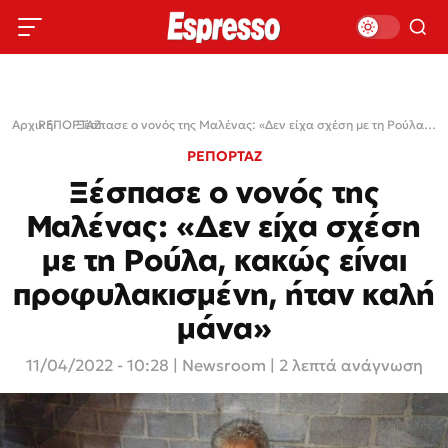
Αρχική
ΡΕΠΟΡΤΑΖ
›
›
Ξέσπασε ο νονός της Μαλένας: «Δεν είχα σχέση με τη Ρούλα, κακώς είναι προφυλακισμένη, ήταν καλή μάνα»
ΡΕΠΟΡΤΑΖ
Ξέσπασε ο νονός της
Μαλένας: «Δεν είχα σχέση
με τη Ρούλα, κακώς είναι
προφυλακισμένη, ήταν καλή
μάνα»
11/04/2022 - 10:28
|
Newsroom
| 2 λεπτά ανάγνωση