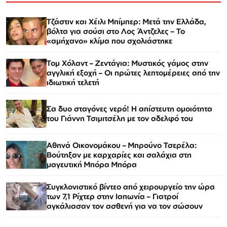
Τζάστιν και Χέιλι Μπίμπερ: Μετά την Ελλάδα,
βόλτα για σούσι στο Λος Άντζελες – Το
«αμήχανο» κλίμα που σχολιάστηκε
Τομ Χόλαντ – Ζεντάγια: Μυστικός γάμος στην
αγγλική εξοχή – Οι πρώτες λεπτομέρειες από την
ιδιωτική τελετή
Σα δυο σταγόνες νερό! Η απίστευτη ομοιότητα
του Γιάννη Τσιμιτσέλη με τον αδελφό του
Αθηνά Οικονομάκου – Μπρούνο Τσερέλα:
Βούτηξαν με καρχαρίες και σαλάχια στη
μαγευτική Μπόρα Μπόρα
Συγκλονιστικό βίντεο από χειρουργείο την ώρα
των 7,1 Ρίχτερ στην Ιαπωνία – Γιατροί
αγκάλιασαν τον ασθενή για να τον σώσουν