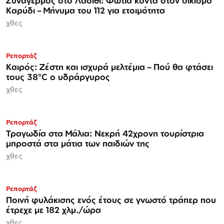
Συναγερμός στο Λασίθι: Φωτιά κοντά στον οικισμό
Καρύδι – Μήνυμα του 112 για ετοιμότητα
χθες
Ρεπορτάζ
Καιρός: Ζέστη και ισχυρά μελτέμια – Πού θα φτάσει
τους 38°C ο υδράργυρος
χθες
Ρεπορτάζ
Τραγωδία στα Μάλια: Νεκρή 42χρονη τουρίστρια
μπροστά στα μάτια των παιδιών της
χθες
Ρεπορτάζ
Ποινή φυλάκισης ενός έτους σε γνωστό τράπερ που
έτρεχε με 182 χλμ./ώρα
χθες