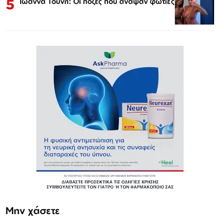
5
Ιωάννα Τούνη: Οι πόζες που άναψαν φωτιές
Μην χάσετε