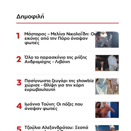
Δημοφιλή
1
Μάστορας – Μελίνα Νικολαΐδη: Οι
εικόνες από την Πάρο άναψαν
φωτιές
2
Όλο το παρασκήνιο της ρήξης
Ανδρομάχης - Λιβάνη
3
Πασίγνωστο ζευγάρι της showbiz
χώρισε - Θλίψη για την κόρη
ευρωβουλευτή
4
Ιωάννα Τούνη: Οι πόζες που
άναψαν φωτιές
5
Τζούλια Αλεξανδράτου: Ξεσπά