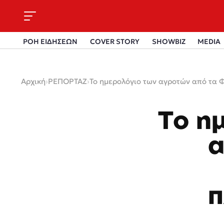
ΡΟΗ ΕΙΔΗΣΕΩΝ
COVER STORY
SHOWBIZ
MEDIA
Αρχική
›
ΡΕΠΟΡΤΑΖ
›
Το ημερολόγιο των αγροτών από τα
Το η
α
π