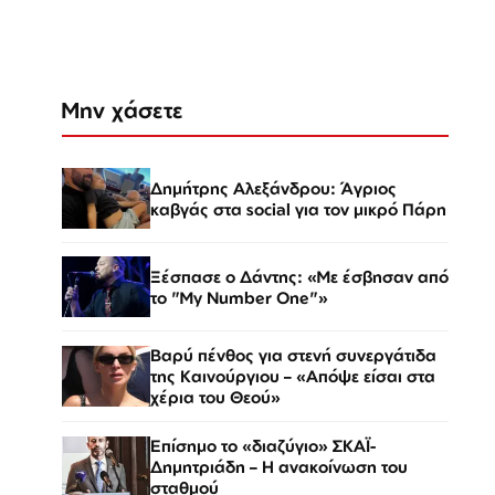
Μην χάσετε
Δημήτρης Αλεξάνδρου: Άγριος
καβγάς στα social για τον μικρό Πάρη
Ξέσπασε ο Δάντης: «Με έσβησαν από
το "My Number One"»
Βαρύ πένθος για στενή συνεργάτιδα
της Καινούργιου – «Απόψε είσαι στα
χέρια του Θεού»
Επίσημο το «διαζύγιο» ΣΚΑΪ-
Δημητριάδη – Η ανακοίνωση του
σταθμού