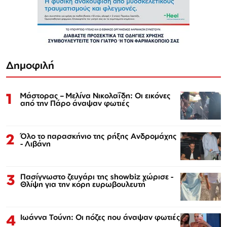
Δημοφιλή
1
Μάστορας – Μελίνα Νικολαΐδη: Οι εικόνες
από την Πάρο άναψαν φωτιές
2
Όλο το παρασκήνιο της ρήξης Ανδρομάχης
- Λιβάνη
3
Πασίγνωστο ζευγάρι της showbiz χώρισε -
Θλίψη για την κόρη ευρωβουλευτή
4
Ιωάννα Τούνη: Οι πόζες που άναψαν φωτιές