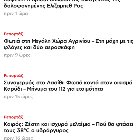
δολοφονημένης Ελίζαμπεθ Ρος
πριν 1 ώρα
Ρεπορτάζ
Φωτιά στη Μεγάλη Χώρα Αγρινίου – Στη μάχη με τις
φλόγες και δύο αεροσκάφη
πριν 9 ώρες
Ρεπορτάζ
Συναγερμός στο Λασίθι: Φωτιά κοντά στον οικισμό
Καρύδι – Μήνυμα του 112 για ετοιμότητα
πριν 15 ώρες
Ρεπορτάζ
Καιρός: Ζέστη και ισχυρά μελτέμια – Πού θα φτάσει
τους 38°C ο υδράργυρος
πριν 16 ώρες