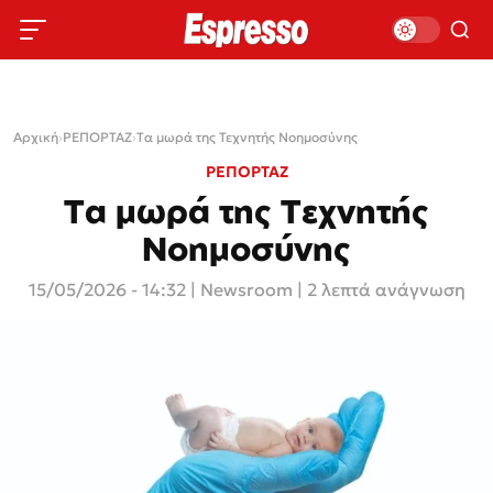
Αρχική
›
ΡΕΠΟΡΤΑΖ
›
Tα μωρά της Τεχνητής Νοημοσύνης
ΡΕΠΟΡΤΑΖ
Tα μωρά της Τεχνητής
Νοημοσύνης
15/05/2026 - 14:32
|
Newsroom
| 2 λεπτά ανάγνωση