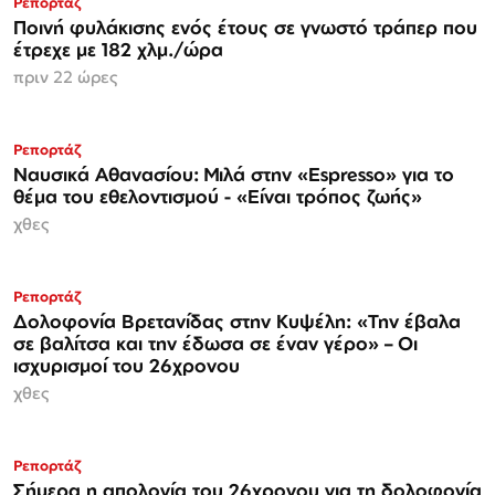
Ρεπορτάζ
Ποινή φυλάκισης ενός έτους σε γνωστό τράπερ που
έτρεχε με 182 χλμ./ώρα
πριν 22 ώρες
Ρεπορτάζ
Ναυσικά Αθανασίου: Μιλά στην «Espresso» για το
θέμα του εθελοντισμού - «Είναι τρόπος ζωής»
χθες
Ρεπορτάζ
Δολοφονία Βρετανίδας στην Κυψέλη: «Την έβαλα
σε βαλίτσα και την έδωσα σε έναν γέρο» – Οι
ισχυρισμοί του 26χρονου
χθες
Ρεπορτάζ
Σήμερα η απολογία του 26χρονου για τη δολοφονία