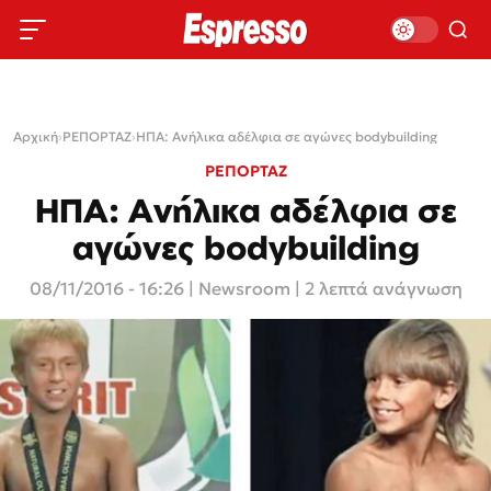
Αρχική
›
ΡΕΠΟΡΤΑΖ
›
ΗΠΑ: Ανήλικα αδέλφια σε αγώνες bodybuilding
ΡΕΠΟΡΤΑΖ
ΗΠΑ: Ανήλικα αδέλφια σε
αγώνες bodybuilding
08/11/2016 - 16:26
|
Newsroom
| 2 λεπτά ανάγνωση