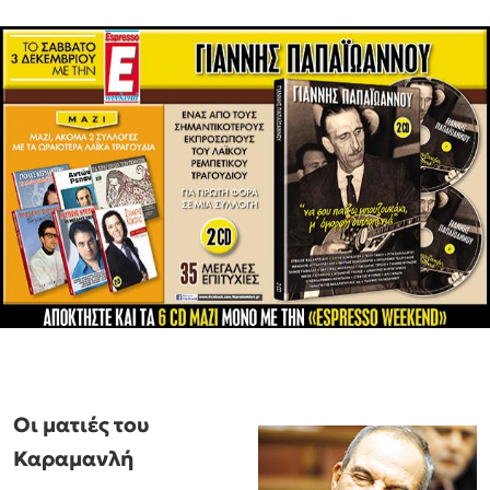
Οι ματιές του
Καραμανλή