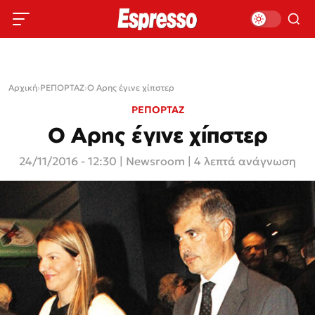
Αρχική
›
ΡΕΠΟΡΤΑΖ
›
Ο Αρης έγινε χίπστερ
ΡΕΠΟΡΤΑΖ
Ο Αρης έγινε χίπστερ
24/11/2016 - 12:30
|
Newsroom
| 4 λεπτά ανάγνωση