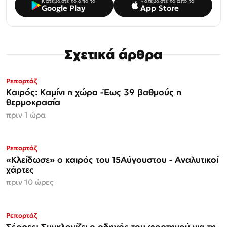
Κατεβάστε το από το
Κατεβάστε το από το
Google Play
App Store
Σχετικά άρθρα
Ρεπορτάζ
Καιρός: Καμίνι η χώρα -Έως 39 βαθμούς η
θερμοκρασία
πριν 1 ώρα
Ρεπορτάζ
«Κλείδωσε» ο καιρός του 15Αύγουστου - Αναλυτικοί
χάρτες
πριν 10 ώρες
Ρεπορτάζ
Σέρρες: Συγκλονίζει ο οδηγός του φορτηγού για τη