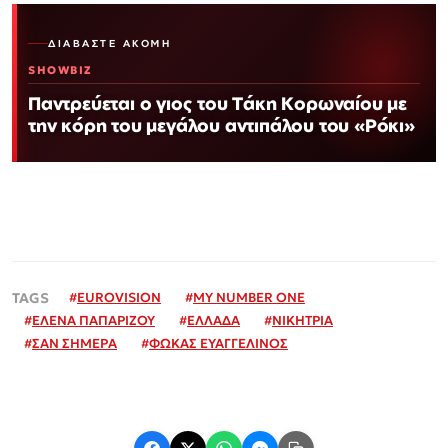
ΔΙΑΒΆΣΤΕ ΑΚΌΜΗ
SHOWBIZ
Παντρεύεται ο γιος του Τάκη Κορωναίου με
την κόρη του μεγάλου αντιπάλου του «Ρόκι»
#
EUROVISION
#
MY NUMBER ONE
#
ΕΛΕΝΑ ΠΑΠΑΡΙΖΟΥ
#
ΕΛΛΑΔΑ
#
ΝΙΚΗΤΡΙΑ
#
ΣΑΝ ΣΗΜΕΡΑ
#
ΦΩΚΑΣ ΕΥΑΓΓΕΛΙΝΟΣ