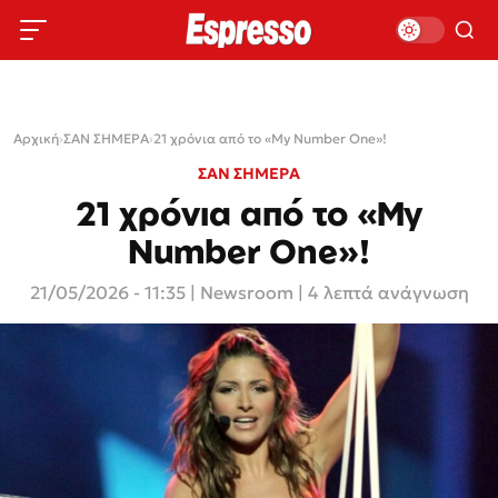
Αρχική
›
ΣΑΝ ΣΗΜΕΡΑ
›
21 χρόνια από το «My Number One»!
ΣΑΝ ΣΗΜΕΡΑ
21 χρόνια από το «My
Number One»!
21/05/2026 - 11:35
|
Newsroom
| 4 λεπτά ανάγνωση