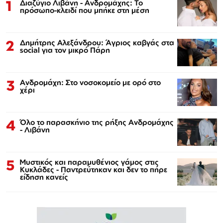
1
Διαζύγιο Λιβάνη - Ανδρομάχης: Το
πρόσωπο-κλειδί που μπήκε στη μέση
2
Δημήτρης Αλεξάνδρου: Άγριος καβγάς στα
social για τον μικρό Πάρη
3
Ανδρομάχη: Στο νοσοκομείο με ορό στο
χέρι
4
Όλο το παρασκήνιο της ρήξης Ανδρομάχης
- Λιβάνη
5
Μυστικός και παραμυθένιος γάμος στις
Κυκλάδες - Παντρεύτηκαν και δεν το πήρε
είδηση κανείς