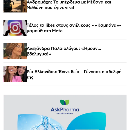
Ανδρομάχη: Το μπέρδεμα με Μέθανα και
Μεθώνη που έγινε viral
Τέλος τα likes στους ανήλικους – «Καμπάνα»-
μαμούθ στη Meta
Αλεξάνδρα Παλαιολόγου: «Ήμουν…
βδέλυγμα!»
Ρία Ελληνίδου: Έγινε θεία – Γέννησε η αδελφή
της