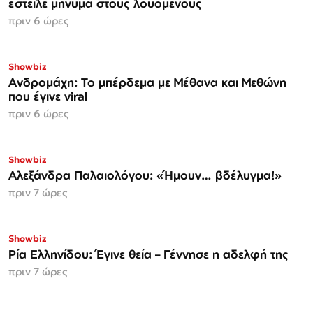
έστειλε μήνυμα στους λουόμενους
πριν 6 ώρες
Showbiz
Ανδρομάχη: Το μπέρδεμα με Μέθανα και Μεθώνη
που έγινε viral
πριν 6 ώρες
Showbiz
Αλεξάνδρα Παλαιολόγου: «Ήμουν… βδέλυγμα!»
πριν 7 ώρες
Showbiz
Ρία Ελληνίδου: Έγινε θεία – Γέννησε η αδελφή της
πριν 7 ώρες