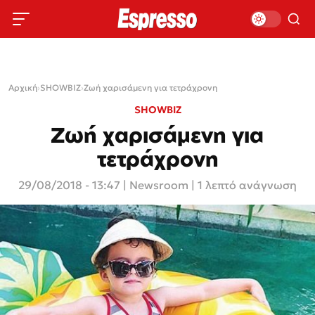
Αρχική
›
SHOWBIZ
›
Ζωή χαρισάμενη για τετράχρονη
SHOWBIZ
Ζωή χαρισάμενη για
τετράχρονη
29/08/2018 - 13:47
|
Newsroom
| 1 λεπτό ανάγνωση