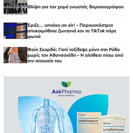
Θλίψη για τον χαμό γνωστής δημοσιογράφου
Έριξε... υπνάκο on air! – Παρουσιάστρια
αποκοιμήθηκε ζωντανά και το TikTok πήρε
φωτιά
Φαίη Σκορδά: Γιατί ταξίδεψε μόνη στη Ρόδο
χωρίς τον Αθανασιάδη – Η αλήθεια πίσω από
την απουσία του