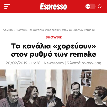
Αρχική
›
SHOWBIZ
›
Τα κανάλια «χορεύουν» στον ρυθμό των remake
SHOWBIZ
Τα κανάλια «χορεύουν»
στον ρυθμό των remake
20/02/2019 - 16:28
|
Newsroom
| 3 λεπτά ανάγνωση