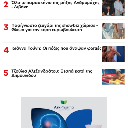
2
Όλο το παρασκήνιο της ρήξης Ανδρομάχης
- Λιβάνη
3
Πασίγνωστο ζευγάρι της showbiz χώρισε -
Θλίψη για την κόρη ευρωβουλευτή
4
Ιωάννα Τούνη: Οι πόζες που άναψαν φωτιές
5
Τζούλια Αλεξανδράτου: Ξεσπά κατά της
Δημουλίδου