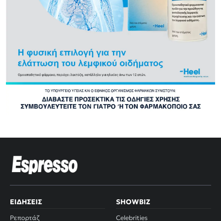
ΕΙΔΉΣΕΙΣ
SHOWBIZ
Ρεπορτάζ
Celebrities