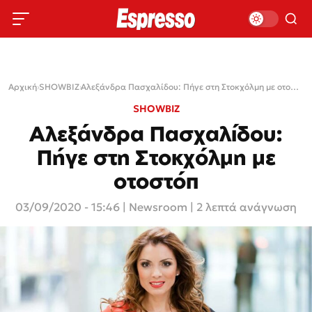
Αρχική
›
SHOWBIZ
›
Αλεξάνδρα Πασχαλίδου: Πήγε στη Στοκχόλμη με oτοστόπ
SHOWBIZ
Αλεξάνδρα Πασχαλίδου:
Πήγε στη Στοκχόλμη με
oτοστόπ
03/09/2020 - 15:46
|
Newsroom
| 2 λεπτά ανάγνωση