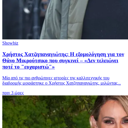
Showbiz
Χρήστος Χατζηπαναγιώτης: Η εξομολόγηση για τον
Θάνο Μικρούτσικο που συγκινεί – «Δεν τελειώνει
ποτέ το "ευχαριστώ"»
Μία από τις πιο ανθρώπινες ιστορίες της καλλιτεχνικής του
διαδρομής μοιράστηκε ο Χρήστος Χατζηπαναγιώτης, μιλώντας...
πριν 3 ώρες