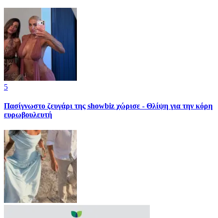
5
Πασίγνωστο ζευγάρι της showbiz χώρισε - Θλίψη για την κόρη
ευρωβουλευτή