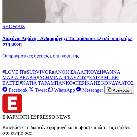
SHOWBIZ
Διαζύγιο Λιβάνη - Ανδρομάχης: Το πρόσωπο-κλειδί που μπήκε
στη μέση
Οι πραγματικές σχέσεις με τη νύφη της
#
LOVE IT
#
SURVIVOR
#
ΑΝΘΗ ΣΑΛΑΓΚΟΥΔΗ
#
ΑΝΝΑ
ΜΑΡΙΑ ΒΕΛΛΗ
#
ΑΣΗΜΙΝΑ ΙΓΓΛΕΖΟΥ
#
ΕΛΙΖΑΜΠΕΘ
ΕΛΕΤΣΙ
#
ΚΑΤΙΑ ΤΑΡΑΜΠΑΝΚΟ
#
ΠΕΡΙΚΛΗΣ ΚΟΝΔΥΛΑΤΟΣ
Facebook
Tweet
WhatsApp
Messenger
Αντιγραφή
ΕΦΑΡΜΟΓΗ ESPRESSO NEWS
Κατεβάστε τη δωρεάν εφαρμογή και διαβάστε πρώτοι τις ειδήσεις
στο κινητό σας.