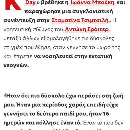
Κ
Day
» βρέθηκε η
Ιωάννα Μπούκη
και
παραχώρησε μια συγκλονιστική
συνέντευξη στην
Σταματίνα Τσιμτσιλή
.
Η
γοητευτική σύζυγος του
Αντώνη Σρόιτερ
,
μεταξύ άλλων εξομολογήθηκε τις δύσκολες
στιγμές που έζησε, όταν γέννησε το μωρό της
και έπρεπε
να νοσηλευτεί στην εντατική
νεογνών.
«
Ήταν ότι πιο δύσκολο έχω περάσει στη ζωή
μου. Ήταν μια περίοδος χαράς επειδή είχα
γεννήσει το δεύτερο παιδί μου, ήταν 16
ημερών και κόλλησε έναν ιό.
Έναν ιό που δεν