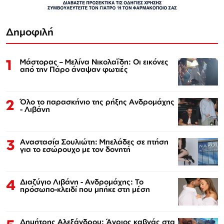
Δημοφιλή
1
Μάστορας – Μελίνα Νικολαΐδη: Οι εικόνες
από την Πάρο άναψαν φωτιές
2
Όλο το παρασκήνιο της ρήξης Ανδρομάχης
- Λιβάνη
3
Αναστασία Σουλιώτη: Μπελάδες σε πτήση
για το εσώρουχο με τον δονητή
4
Διαζύγιο Λιβάνη - Ανδρομάχης: Το
πρόσωπο-κλειδί που μπήκε στη μέση
Δημήτρης Αλεξάνδρου: Άγριος καβγάς στα