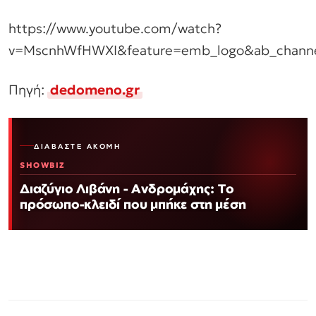
https://www.youtube.com/watch?
v=MscnhWfHWXI&feature=emb_logo&ab_channe
Πηγή:
dedomeno.gr
ΔΙΑΒΆΣΤΕ ΑΚΌΜΗ
SHOWBIZ
Διαζύγιο Λιβάνη - Ανδρομάχης: Το
πρόσωπο-κλειδί που μπήκε στη μέση