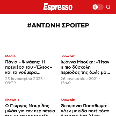
#ΑΝΤΩΝΗ ΣΡΟΙΤΕΡ
Media
Showbiz
Πάνια – Ψινάκης: Η
Ιωάννα Μπούκη: «Ήταν
πρεμιέρα του «Έλεος»
η πιο δύσκολη
και τα νούμερα
περίοδος της ζωής μου,
τηλεθέασης
ήμουν ζωντανή νεκρή»
25 Ιανουαρίου 2023 ·
26 Ιανουαρίου 2021 ·
(video)
09:39
13:40
Showbiz
Showbiz
Ο Γιώργος Μαυρίδης
Θεοφανία Παπαθωμά:
μιλάει για την περιπέτεια
«Δεν με είδα ποτέ τόσο
του με τον κορονοϊό
όμορφη όσο λένε»