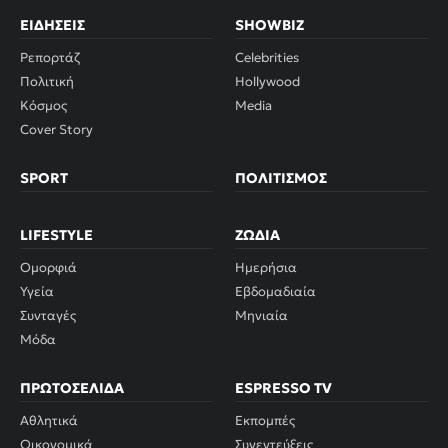
ΕΙΔΉΣΕΙΣ
SHOWBIZ
Ρεπορτάζ
Celebrities
Πολιτική
Hollywood
Κόσμος
Media
Cover Story
SPORT
ΠΟΛΙΤΙΣΜΌΣ
LIFESTYLE
ΖΏΔΙΑ
Ομορφιά
Ημερήσια
Υγεία
Εβδομαδιαία
Συνταγές
Μηνιαία
Μόδα
ΠΡΩΤΟΣΈΛΙΔΑ
ESPRESSO TV
Αθλητικά
Εκπομπές
Οικονομικά
Συνεντεύξεις