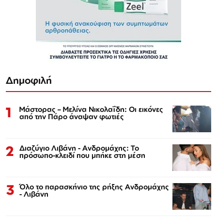
Δημοφιλή
1
Μάστορας – Μελίνα Νικολαΐδη: Οι εικόνες
από την Πάρο άναψαν φωτιές
2
Διαζύγιο Λιβάνη - Ανδρομάχης: Το
πρόσωπο-κλειδί που μπήκε στη μέση
3
Όλο το παρασκήνιο της ρήξης Ανδρομάχης
- Λιβάνη