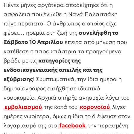
Πέντε μήνες αργότερα αποδείχτηκε ότι η
ασφάλεια που ένιωθε η Νανά Παλαιτσάκη
πήγε περίπατο! Ο άνθρωπος ο οποίος είχε
φέρει… ηρεμία στη ζωή της
συνελήφθη το
Σάββατο 10 Απριλίου
έπειτα από μήνυση που
κατέθεσε η παρουσιάστρια το προηγούμενο
βράδυ με τις
κατηγορίες της
ενδοοικογενειακής απειλής και της
εξύβρισης
! Συμπτωματικά, την ίδια ημέρα η
δημοσιογράφος εισήχθη σε ιδιωτικό
νοσοκομείο. Αρχικά υπήρξε ανησυχία λόγω του
εμβολιασμού
της κατά του
κορονοϊού
λίγες
ημέρες νωρίτερα, όμως η ίδια το διέψευσε στον
λογαριασμό της στο
facebook
την περασμένη