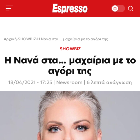
Αρχική
›
SHOWBIZ
›
Η Νανά στα… μαχαίρια με το αγόρι της
SHOWBIZ
Η Νανά στα… μαχαίρια με το
αγόρι της
18/04/2021 - 17:25
|
Newsroom
| 6 λεπτά ανάγνωση