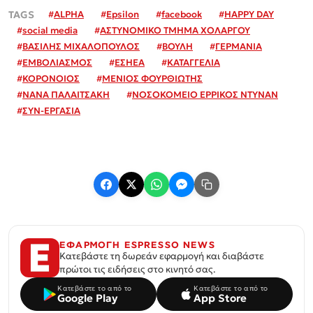
#
ALPHA
#
Epsilon
#
facebook
#
HAPPY DAY
#
social media
#
ΑΣΤΥΝΟΜΙΚΟ ΤΜΗΜΑ ΧΟΛΑΡΓΟΥ
#
ΒΑΣΙΛΗΣ ΜΙΧΑΛΟΠΟΥΛΟΣ
#
ΒΟΥΛΗ
#
ΓΕΡΜΑΝΙΑ
#
ΕΜΒΟΛΙΑΣΜΟΣ
#
ΕΣΗΕΑ
#
ΚΑΤΑΓΓΕΛΙΑ
#
ΚΟΡΟΝΟΙΟΣ
#
ΜΕΝΙΟΣ ΦΟΥΡΘΙΩΤΗΣ
#
ΝΑΝΑ ΠΑΛΑΙΤΣΑΚΗ
#
ΝΟΣΟΚΟΜΕΙΟ ΕΡΡΙΚΟΣ ΝΤΥΝΑΝ
#
ΣΥΝ-ΕΡΓΑΣΙΑ
ΕΦΑΡΜΟΓΗ ESPRESSO NEWS
Κατεβάστε τη δωρεάν εφαρμογή και διαβάστε
πρώτοι τις ειδήσεις στο κινητό σας.
Κατεβάστε το από το
Κατεβάστε το από το
Google Play
App Store