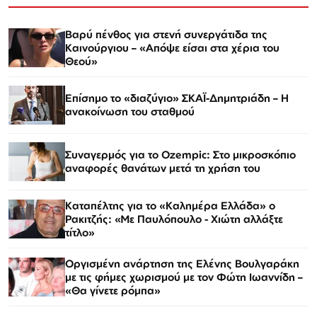
Βαρύ πένθος για στενή συνεργάτιδα της
Καινούργιου – «Απόψε είσαι στα χέρια του
Θεού»
Επίσημο το «διαζύγιο» ΣΚΑΪ-Δημητριάδη – Η
ανακοίνωση του σταθμού
Συναγερμός για το Ozempic: Στο μικροσκόπιο
αναφορές θανάτων μετά τη χρήση του
Καταπέλτης για το «Καλημέρα Ελλάδα» ο
Ρακιτζής: «Με Παυλόπουλο - Χιώτη αλλάξτε
τίτλο»
Οργισμένη ανάρτηση της Ελένης Βουλγαράκη
με τις φήμες χωρισμού με τον Φώτη Ιωαννίδη –
«Θα γίνετε ρόμπα»