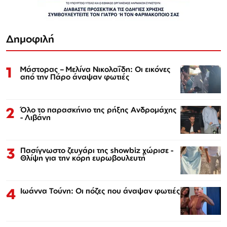
Δημοφιλή
1
Μάστορας – Μελίνα Νικολαΐδη: Οι εικόνες
από την Πάρο άναψαν φωτιές
2
Όλο το παρασκήνιο της ρήξης Ανδρομάχης
- Λιβάνη
3
Πασίγνωστο ζευγάρι της showbiz χώρισε -
Θλίψη για την κόρη ευρωβουλευτή
4
Ιωάννα Τούνη: Οι πόζες που άναψαν φωτιές