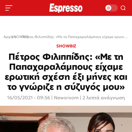
Αρχική
SHOWBIZ
›
›
Πέτρος Φιλιππίδης: «Με τη Παπαχαραλάμπους είχαμε ερωτική σχέση έξι μήνες και το γνώριζε η σύζυγός μου»
SHOWBIZ
Πέτρος Φιλιππίδης: «Με τη
Παπαχαραλάμπους είχαμε
ερωτική σχέση έξι μήνες και
το γνώριζε η σύζυγός μου»
16/05/2021 - 09:56
|
Newsroom
| 2 λεπτά ανάγνωση