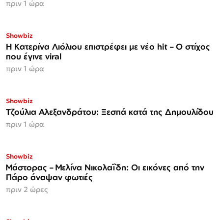
πριν 1 ώρα
Showbiz
Η Κατερίνα Λιόλιου επιστρέφει με νέο hit – Ο στίχος
που έγινε viral
πριν 1 ώρα
Showbiz
Τζούλια Αλεξανδράτου: Ξεσπά κατά της Δημουλίδου
πριν 1 ώρα
Showbiz
Μάστορας – Μελίνα Νικολαΐδη: Οι εικόνες από την
Πάρο άναψαν φωτιές
πριν 2 ώρες