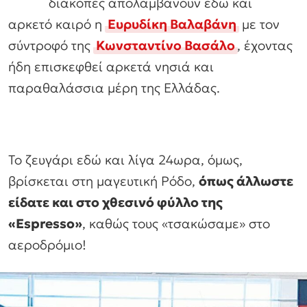
διακοπές απολαμβάνουν εδώ και
αρκετό καιρό η
Ευρυδίκη Βαλαβάνη
με τον
σύντροφό της
Κωνσταντίνο Βασάλο
, έχοντας
ήδη επισκεφθεί αρκετά νησιά και
παραθαλάσσια μέρη της Ελλάδας.
Το ζευγάρι εδώ και λίγα 24ωρα, όμως,
βρίσκεται στη μαγευτική Ρόδο,
όπως άλλωστε
είδατε και στο χθεσινό φύλλο της
«Espressο»
, καθώς τους «τσακώσαμε» στο
αεροδρόμιο!