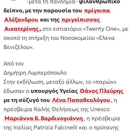
-μετά τη πανδημία-
φιλανθρωπικό
δείπνο, με την παρουσία του
πρίγκιπα
Αλέξανδρου
και της
πριγκίπισσας
Αικατερίνης
,
στο εστιατόριο «Twenty One», με
σκοπό τη στήριξη του Νοσοκομείου «Ελενα
Βενιζέλου».
Από τον
Δημήτρη Λυμπερόπουλο
Στην εκδήλωση, μεταξύ άλλων, το «παρών»
έδωσαν ο
υπουργός Υγείας
Θάνος Πλεύρης
με τη σύζυγό του
Λένα Παπαθεολόγου
, η
πρέσβειρα Καλής Θελήσεως της Unesco
Μαριάννα Β. Βαρδινογιάννη
, η πρέσβειρα
της Ιταλίας Patrizia Falcinelli και ο πρύτανης