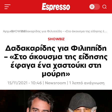
Αρχική
SHOWBIZ
›
›
Δαδακαρίδης για Φιλιππίδη – «Στο άκουσμα της είδησης έφαγα ένα χαστούκι στη μούρη»
SHOWBIZ
Δαδακαρίδης για Φιλιππίδη
– «Στο άκουσμα της είδησης
έφαγα ένα χαστούκι στη
μούρη»
15/11/2021 - 10:46
|
Newsroom
| 1 λεπτό ανάγνωση