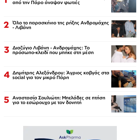
από την Πάρο άναψαν φωτιές
2
Όλο το παρασκήνιο της ρήξης Ανδρομάχης
- Λιβάνη
3
Διαζύγιο Λιβάνη - Ανδρομάχης: Το
πρόσωπο-κλειδί που μπήκε στη μέση
4
Δημήτρης Αλεξάνδρου: Άγριος καβγάς στα
social για τον μικρό Πάρη
5
Αναστασία Σουλιώτη: Μπελάδες σε πτήση
για το εσώρουχο με τον δονητή