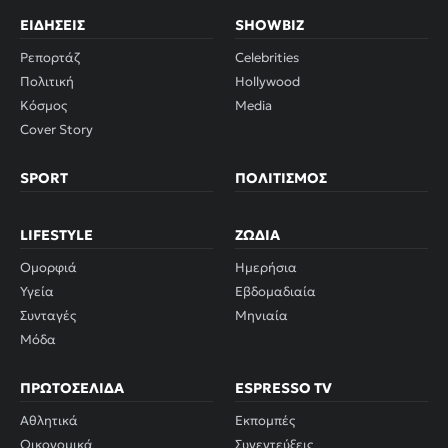
ΕΙΔΉΣΕΙΣ
SHOWBIZ
Ρεπορτάζ
Celebrities
Πολιτική
Hollywood
Κόσμος
Media
Cover Story
SPORT
ΠΟΛΙΤΙΣΜΌΣ
LIFESTYLE
ΖΏΔΙΑ
Ομορφιά
Ημερήσια
Υγεία
Εβδομαδιαία
Συνταγές
Μηνιαία
Μόδα
ΠΡΩΤΟΣΈΛΙΔΑ
ESPRESSO TV
Αθλητικά
Εκπομπές
Οικονομικά
Συνεντεύξεις