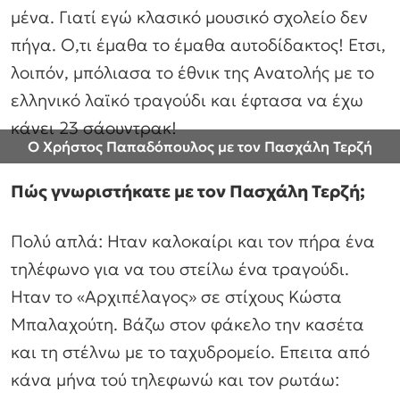
μένα. Γιατί εγώ κλασικό μουσικό σχολείο δεν
πήγα. Ο,τι έμαθα το έμαθα αυτοδίδακτος! Ετσι,
λοιπόν, μπόλιασα το έθνικ της Ανατολής με το
ελληνικό λαϊκό τραγούδι και έφτασα να έχω
κάνει 23 σάουντρακ!
Ο Χρήστος Παπαδόπουλος με τον Πασχάλη Τερζή
Πώς γνωριστήκατε με τον Πασχάλη Τερζή;
Πολύ απλά: Ηταν καλοκαίρι και τον πήρα ένα
τηλέφωνο για να του στείλω ένα τραγούδι.
Ηταν το «Αρχιπέλαγος» σε στίχους Κώστα
Μπαλαχούτη. Βάζω στον φάκελο την κασέτα
και τη στέλνω με το ταχυδρομείο. Επειτα από
κάνα μήνα τού τηλεφωνώ και τον ρωτάω: