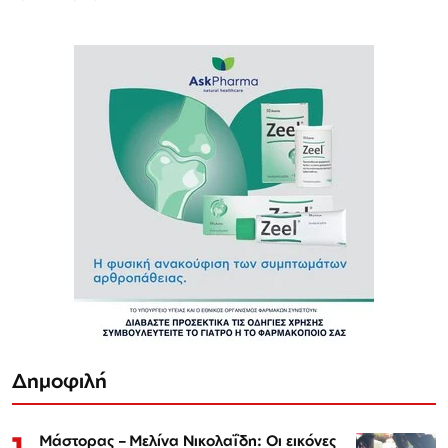
Δημοφιλή
1
Μάστορας – Μελίνα Νικολαΐδη: Οι εικόνες