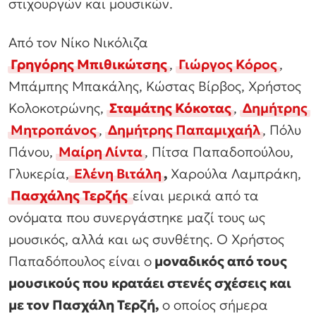
στιχουργών και μουσικών.
Από τον Νίκο Νικόλιζα
Γρηγόρης Μπιθικώτσης
,
Γιώργος Κόρος
,
Μπάμπης Μπακάλης, Κώστας Βίρβος, Χρήστος
Κολοκοτρώνης,
Σταμάτης Κόκοτας
,
Δημήτρης
Μητροπάνος
,
Δημήτρης Παπαμιχαήλ
, Πόλυ
Πάνου,
Μαίρη Λίντα
, Πίτσα Παπαδοπούλου,
Γλυκερία,
Ελένη Βιτάλη
,
Χαρούλα Λαμπράκη,
Πασχάλης Τερζής
είναι μερικά από τα
ονόματα που συνεργάστηκε μαζί τους ως
μουσικός, αλλά και ως συνθέτης. Ο Χρήστος
Παπαδόπουλος είναι ο
μοναδικός από τους
μουσικούς που κρατάει στενές σχέσεις και
με τον Πασχάλη Τερζή,
ο οποίος σήμερα