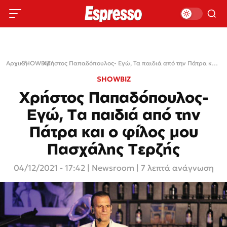
Αρχική
SHOWBIZ
›
›
Χρήστος Παπαδόπουλος- Εγώ, Τα παιδιά από την Πάτρα και ο φίλος μου Πασχάλης Τερζής
SHOWBIZ
Χρήστος Παπαδόπουλος-
Εγώ, Τα παιδιά από την
Πάτρα και ο φίλος μου
Πασχάλης Τερζής
04/12/2021 - 17:42
|
Newsroom
| 7 λεπτά ανάγνωση