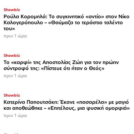
Showbiz
Ρούλα Κορομηλά: Το συγκινητικό «αντίο» στον Νίκο
Καλογερόπουλο – «Θαύμαζα το τεράστιο ταλέντο
του»
πριν 1 ώρα
Showbiz
Το «καρφί» της Αποστολίας Ζώη για τον πρώην
σύντροφό της: «Πίστευε ότι ήταν ο Θεός»
πριν 1 ώρα
Showbiz
Κατερίνα Παπουτσάκη: Έκανε «πασαρέλα» με μαγιό
και αποθεώθηκε – «Επιτέλους, μια φυσική ομορφιά»
πριν 1 ώρα