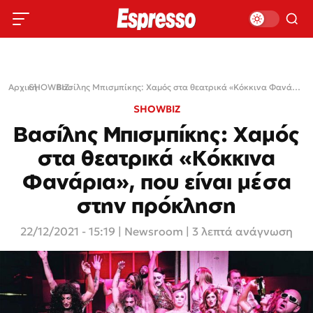
Αρχική
SHOWBIZ
›
›
Βασίλης Μπισμπίκης: Χαμός στα θεατρικά «Κόκκινα Φανάρια», που είναι μέσα στην πρόκληση
SHOWBIZ
Βασίλης Μπισμπίκης: Χαμός
στα θεατρικά «Κόκκινα
Φανάρια», που είναι μέσα
στην πρόκληση
22/12/2021 - 15:19
|
Newsroom
| 3 λεπτά ανάγνωση