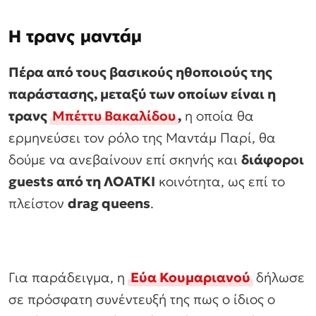
Η τρανς μαντάμ
Πέρα από τους βασικούς ηθοποιούς της
παράστασης, μεταξύ των οποίων είναι η
τρανς
Μπέττυ Βακαλίδου
,
η οποία θα
ερμηνεύσει τον ρόλο της Μαντάμ Παρί, θα
δούμε να ανεβαίνουν επί σκηνής και
διάφοροι
guests από τη ΛΟΑΤΚΙ
κοινότητα, ως επί το
πλείστον
drag queens
.
Για παράδειγμα, η
Εύα Κουμαριανού
δήλωσε
σε πρόσφατη συνέντευξή της πως ο ίδιος ο