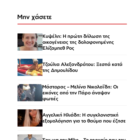
Μην χάσετε
Κυψέλη: Η πρώτη δήλωση της
οικογένειας της δολοφονημένης
Ελίζαμπεθ Ρος
Τζούλια Αλεξανδράτου: Ξεσπά κατά
της Δημουλίδου
Μάστορας – Μελίνα Νικολαΐδη: Οι
εικόνες από την Πάρο άναψαν
φωτιές
Αγγελική Ηλιάδη: Η συγκλονιστική
εξομολόγηση για το θαύμα που έζησε
Σοκ για τον Mike – Το τροχαίο που τον