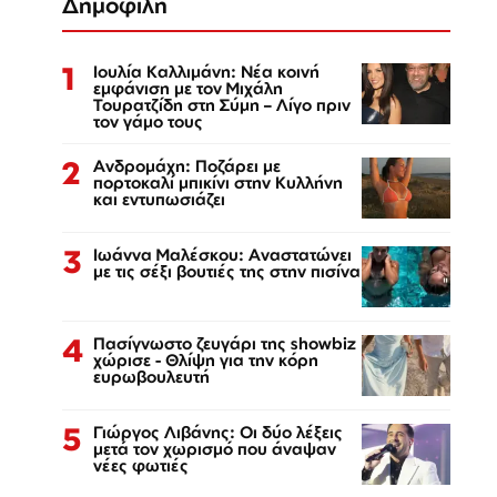
Δημοφιλή
1
Ιουλία Καλλιμάνη: Νέα κοινή
εμφάνιση με τον Μιχάλη
Τουρατζίδη στη Σύμη – Λίγο πριν
τον γάμο τους
2
Ανδρομάχη: Ποζάρει με
πορτοκαλί μπικίνι στην Κυλλήνη
και εντυπωσιάζει
3
Ιωάννα Μαλέσκου: Αναστατώνει
με τις σέξι βουτιές της στην πισίνα
4
Πασίγνωστο ζευγάρι της showbiz
χώρισε - Θλίψη για την κόρη
ευρωβουλευτή
5
Γιώργος Λιβάνης: Οι δύο λέξεις
μετά τον χωρισμό που άναψαν
νέες φωτιές