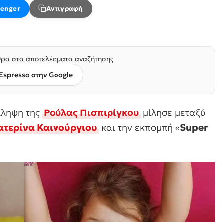
enger
Αντιγραφή
ρα στα αποτελέσματα αναζήτησης
Espresso στην Google
λληψη της
Ρούλας Πισπιρίγκου
μίλησε μεταξύ
τερίνα Καινούργιου
και την εκπομπή «
Super