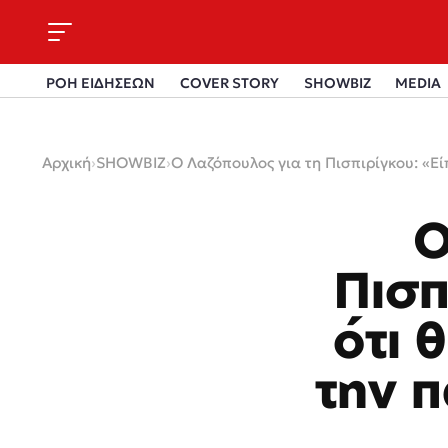
ΡΟΗ ΕΙΔΗΣΕΩΝ
COVER STORY
SHOWBIZ
MEDIA
Αρχική
›
SHOWBIZ
›
Ο Λαζόπουλος για τη Πισπιρίγκου: «
Ο
Πισπ
ότι 
την 