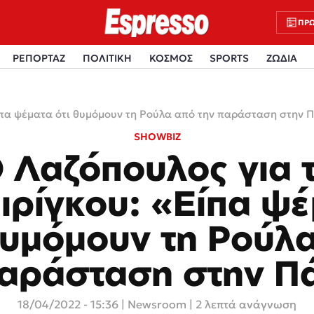
ΠΡΩ
ΡΕΠΟΡΤΑΖ
ΠΟΛΙΤΙΚΗ
ΚΟΣΜΟΣ
SPORTS
ΖΩΔΙΑ
Είπα ψέματα ότι θυμόμουν τη Ρούλα από την παράσταση στην 
SHOWBIZ
 Λαζόπουλος για 
ιρίγκου: «Είπα ψ
θυμόμουν τη Ρούλ
παράσταση στην Π
18/04/2022 - 15:36
|
Newsroom
| 2 λεπτά ανάγνωση