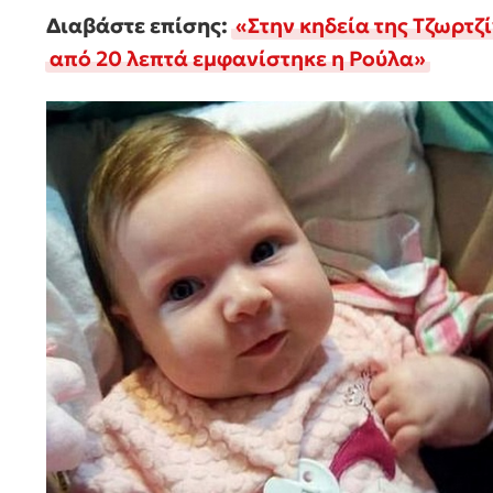
Διαβάστε επίσης:
«Στην κηδεία της Τζωρτζ
από 20 λεπτά εμφανίστηκε η Ρούλα»