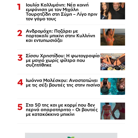
1
Ιουλία Καλλιμάνη: Νέα κοινή
εμφάνιση με τον Μιχάλη
Τουρατζίδη στη Σύμη – Λίγο πριν
τον γάμο τους
2
Ανδρομάχη: Ποζάρει με
πορτοκαλί μπικίνι στην Κυλλήνη
και εντυπωσιάζει
3
Σίσσυ Χρηστίδου: Η φωτογραφία
με μαγιό χωρίς φίλτρα που
συζητήθηκε
4
Ιωάννα Μαλέσκου: Αναστατώνει
με τις σέξι βουτιές της στην πισίνα
5
Στα 50 της και με κορμί που δεν
περνά απαρατήρητο – Οι βουτιές
με κατακόκκινο μπικίνι