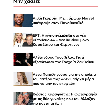
Μην χάσετε
Λιβάι Γκαρσία: Με... άρωμα Marvel
υπέγραψε στον Παναθηναϊκό
ΕΡΤ: Η κίνηση-έκπληξη στο νέο
«Στούντιο 4» – Δεν θα είναι μόνο
Καραβάτου και Φερεντίνος
Αλέξανδρος Τσουβέλας: Γιατί
«ξεσήκωσε» την Τροχαία Ζακύνθου
Λένα Παπαληγούρα για την απώλεια
του πατέρα της: «Δεν υπάρχει μέρα
που να μην τον σκεφτώ»
Κώστας Καραφώτης: Η φωτογραφία
με τις δύο γυναίκες που του άλλαξαν
για πάντα τη ζωή