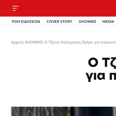
ΡΟΗ ΕΙΔΗΣΕΩΝ
COVER STORY
SHOWBIZ
MEDIA
Αρχική
›
SHOWBIZ
›
Ο Τζώνη Καλημέρης βγήκε για παγωτό 
Ο Τ
για 