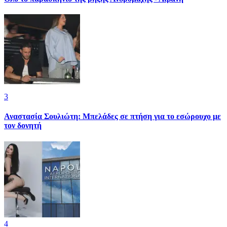
3
Αναστασία Σουλιώτη: Μπελάδες σε πτήση για το εσώρουχο με
τον δονητή
4