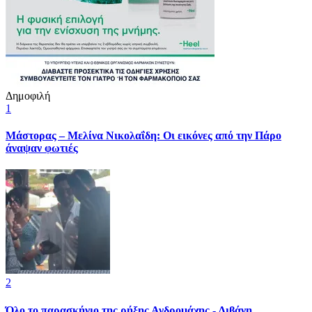
Δημοφιλή
1
Μάστορας – Μελίνα Νικολαΐδη: Οι εικόνες από την Πάρο
άναψαν φωτιές
2
Όλο το παρασκήνιο της ρήξης Ανδρομάχης - Λιβάνη