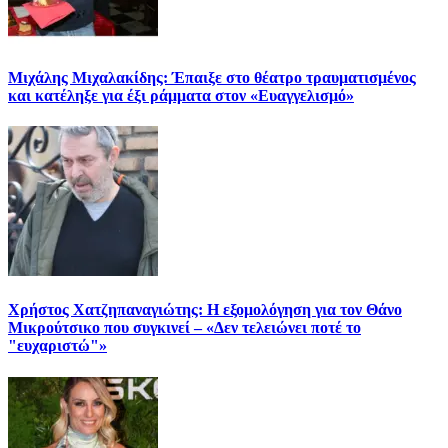
Μιχάλης Μιχαλακίδης: Έπαιξε στο θέατρο τραυματισμένος
και κατέληξε για έξι ράμματα στον «Ευαγγελισμό»
Χρήστος Χατζηπαναγιώτης: Η εξομολόγηση για τον Θάνο
Μικρούτσικο που συγκινεί – «Δεν τελειώνει ποτέ το
"ευχαριστώ"»