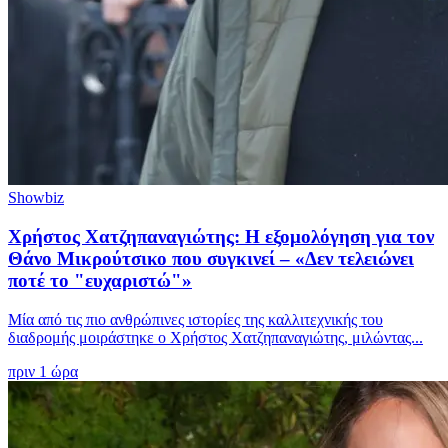
Showbiz
Χρήστος Χατζηπαναγιώτης: Η εξομολόγηση για τον
Θάνο Μικρούτσικο που συγκινεί – «Δεν τελειώνει
ποτέ το "ευχαριστώ"»
Μία από τις πιο ανθρώπινες ιστορίες της καλλιτεχνικής του
διαδρομής μοιράστηκε ο Χρήστος Χατζηπαναγιώτης, μιλώντας...
πριν 1 ώρα