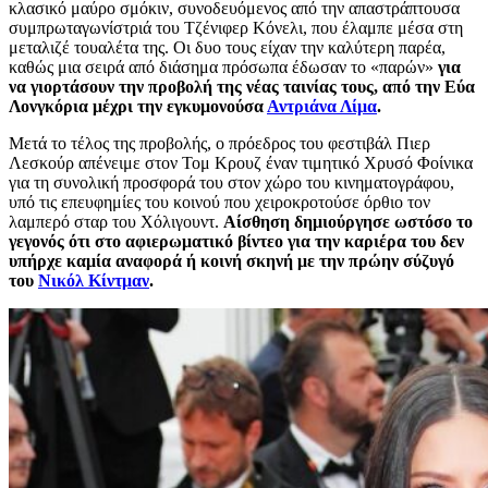
κλασικό μαύρο σμόκιν, συνοδευόμενος από την απαστράπτουσα
συμπρωταγωνίστριά του Τζένιφερ Κόνελι, που έλαμπε μέσα στη
μεταλιζέ τουαλέτα της. Οι δυο τους είχαν την καλύτερη παρέα,
καθώς μια σειρά από διάσημα πρόσωπα έδωσαν το «παρών»
για
να γιορτάσουν την προβολή της νέας ταινίας τους, από την Εύα
Λονγκόρια μέχρι την εγκυμονούσα
Αντριάνα Λίμα
.
Μετά το τέλος της προβολής, ο πρόεδρος του φεστιβάλ Πιερ
Λεσκούρ απένειμε στον Τομ Κρουζ έναν τιμητικό Χρυσό Φοίνικα
για τη συνολική προσφορά του στον χώρο του κινηματογράφου,
υπό τις επευφημίες του κοινού που χειροκροτούσε όρθιο τον
λαμπερό σταρ του Χόλιγουντ.
Αίσθηση δημιούργησε ωστόσο το
γεγονός ότι στο αφιερωματικό βίντεο για την καριέρα του δεν
υπήρχε καμία αναφορά ή κοινή σκηνή με την πρώην σύζυγό
του
Νικόλ Κίντμαν
.