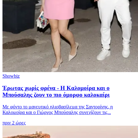
Showbiz
Έρωτας χωρίς φρένα - Η Καλομοίρα και ο
Μπούσαλης ζουν το πιο όμορφο καλοκαίρι
Με φόντο το μαγευτικό ηλιοβασίλεμα της Σαντορίνης, η
Καλομοίρα και ο Γιώργος Μπούσαλης συνεχίζουν τις...
πριν 2 ώρες