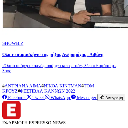
SHOWBIZ
Όλο το παρασκήνιο της ρήξης Ανδρομάχης - Λιβάνη
«Όπου υπάρχει καπνός, υπάρχει και φωτιά», λέει ο θυμόσοφος
λαός
#
ΑΝΤΡΙΑΝΑ ΛΙΜΑ
#
ΝΙΚΟΛ ΚΙΝΤΜΑΝ
#
ΤΟΜ
ΚΡΟΥΖ
#
ΦΕΣΤΙΒΑΛ ΚΑΝΝΩΝ 2022
Facebook
Tweet
WhatsApp
Messenger
Αντιγραφή
ΕΦΑΡΜΟΓΗ ESPRESSO NEWS