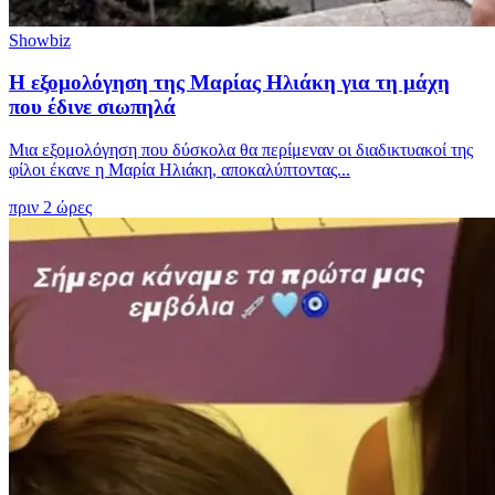
Showbiz
Η εξομολόγηση της Μαρίας Ηλιάκη για τη μάχη
που έδινε σιωπηλά
Μια εξομολόγηση που δύσκολα θα περίμεναν οι διαδικτυακοί της
φίλοι έκανε η Μαρία Ηλιάκη, αποκαλύπτοντας...
πριν 2 ώρες