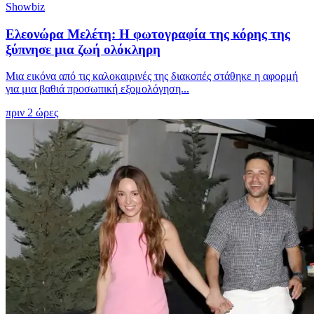
Showbiz
Ελεονώρα Μελέτη: Η φωτογραφία της κόρης της
ξύπνησε μια ζωή ολόκληρη
Μια εικόνα από τις καλοκαιρινές της διακοπές στάθηκε η αφορμή
για μια βαθιά προσωπική εξομολόγηση...
πριν 2 ώρες