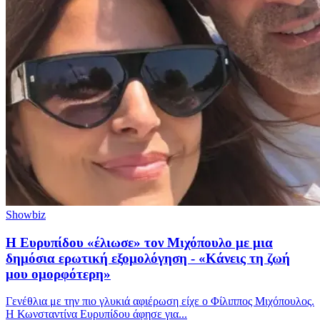
Showbiz
Η Ευρυπίδου «έλιωσε» τον Μιχόπουλο με μια
δημόσια ερωτική εξομολόγηση - «Κάνεις τη ζωή
μου ομορφότερη»
Γενέθλια με την πιο γλυκιά αφιέρωση είχε ο Φίλιππος Μιχόπουλος.
Η Κωνσταντίνα Ευρυπίδου άφησε για...