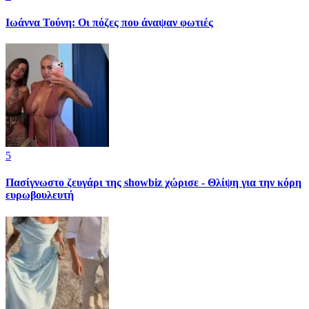
Ιωάννα Τούνη: Οι πόζες που άναψαν φωτιές
5
Πασίγνωστο ζευγάρι της showbiz χώρισε - Θλίψη για την κόρη
ευρωβουλευτή