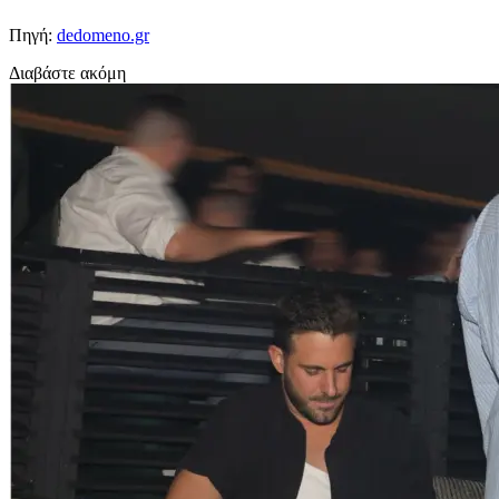
Πηγή:
dedomeno.gr
Διαβάστε ακόμη