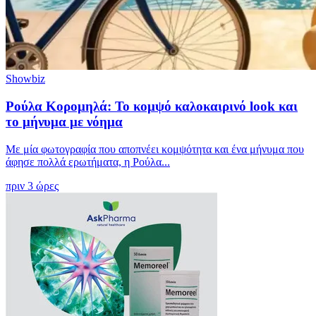
Showbiz
Ρούλα Κορομηλά: Το κομψό καλοκαιρινό look και
το μήνυμα με νόημα
Με μία φωτογραφία που αποπνέει κομψότητα και ένα μήνυμα που
άφησε πολλά ερωτήματα, η Ρούλα...
πριν 3 ώρες