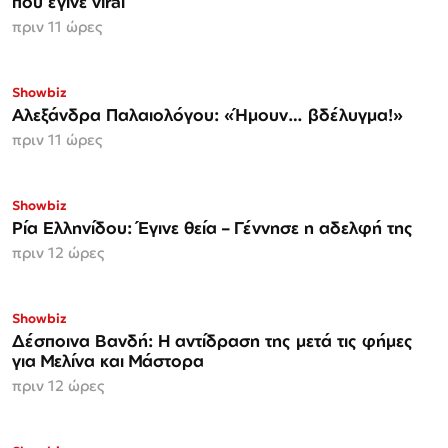
που έγινε viral
πριν 11 ώρες
Showbiz
Αλεξάνδρα Παλαιολόγου: «Ήμουν… βδέλυγμα!»
πριν 11 ώρες
Showbiz
Ρία Ελληνίδου: Έγινε θεία – Γέννησε η αδελφή της
πριν 12 ώρες
Showbiz
Δέσποινα Βανδή: Η αντίδραση της μετά τις φήμες
για Μελίνα και Μάστορα
πριν 12 ώρες