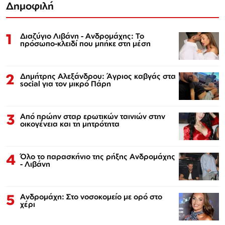
Δημοφιλή
1
Διαζύγιο Λιβάνη - Ανδρομάχης: Το
πρόσωπο-κλειδί που μπήκε στη μέση
2
Δημήτρης Αλεξάνδρου: Άγριος καβγάς στα
social για τον μικρό Πάρη
3
Από πρώην σταρ ερωτικών ταινιών στην
οικογένεια και τη μητρότητα
4
Όλο το παρασκήνιο της ρήξης Ανδρομάχης
- Λιβάνη
5
Ανδρομάχη: Στο νοσοκομείο με ορό στο
χέρι