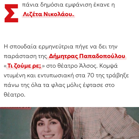
Σ
πάνια δημόσια εμφάνιση έκανε η
Λιζέτα Νικολάου
.
Η σπουδαία ερμηνεύτρια πήγε να δει την
παράσταση της
Δήμητρας Παπαδοπούλου
«
Τι ζούμε ρε;
» στο θέατρο Άλσος. Κομψά
ντυμένη και εντυπωσιακή στα 70 της τράβηξε
πάνω της όλα τα φλας μόλις έφτασε στο
θέατρο.