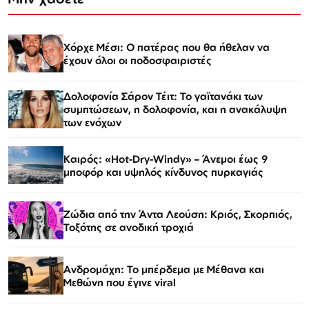
Χόρχε Μέσι: Ο πατέρας που θα ήθελαν να
έχουν όλοι οι ποδοσφαιριστές
Δολοφονία Σάρον Τέιτ: Το γαϊτανάκι των
συμπτώσεων, η δολοφονία, και η ανακάλυψη
των ενόχων
Καιρός: «Hot-Dry-Windy» – Άνεμοι έως 9
μποφόρ και υψηλός κίνδυνος πυρκαγιάς
Ζώδια από την Άντα Λεούση: Κριός, Σκορπιός,
Τοξότης σε ανοδική τροχιά
Ανδρομάχη: Το μπέρδεμα με Μέθανα και
Μεθώνη που έγινε viral