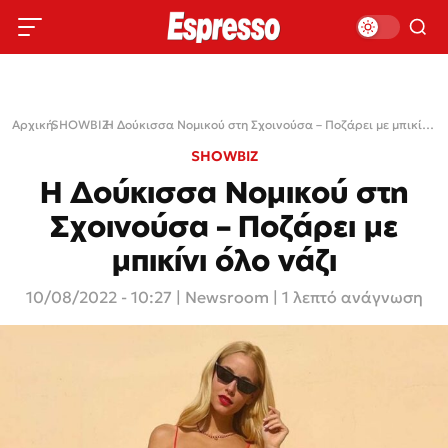
Αρχική
SHOWBIZ
›
›
Η Δούκισσα Νομικού στη Σχοινούσα – Ποζάρει με μπικίνι όλο νάζι
SHOWBIZ
Η Δούκισσα Νομικού στη
Σχοινούσα – Ποζάρει με
μπικίνι όλο νάζι
10/08/2022 - 10:27
|
Newsroom
| 1 λεπτό ανάγνωση