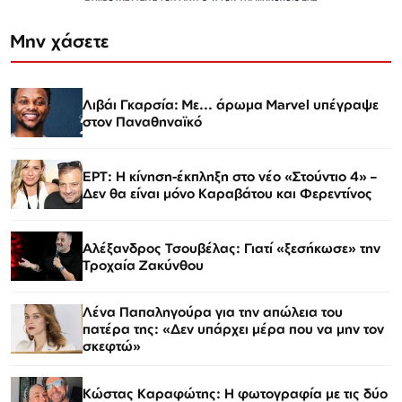
Μην χάσετε
Λιβάι Γκαρσία: Με... άρωμα Marvel υπέγραψε
στον Παναθηναϊκό
ΕΡΤ: Η κίνηση-έκπληξη στο νέο «Στούντιο 4» –
Δεν θα είναι μόνο Καραβάτου και Φερεντίνος
Αλέξανδρος Τσουβέλας: Γιατί «ξεσήκωσε» την
Τροχαία Ζακύνθου
Λένα Παπαληγούρα για την απώλεια του
πατέρα της: «Δεν υπάρχει μέρα που να μην τον
σκεφτώ»
Κώστας Καραφώτης: Η φωτογραφία με τις δύο