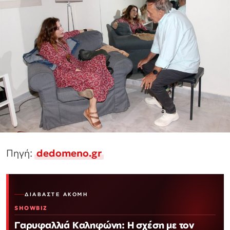
Πηγή:
dedomeno.gr
ΔΙΑΒΆΣΤΕ ΑΚΌΜΗ
SHOWBIZ
Γαρυφαλλιά Καληφώνη: Η σχέση με τον