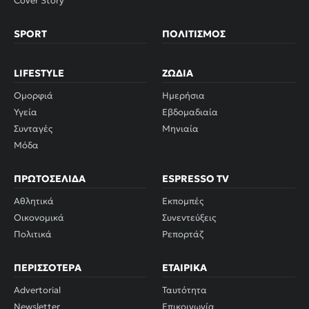
Cover Story
SPORT
ΠΟΛΙΤΙΣΜΌΣ
LIFESTYLE
ΖΏΔΙΑ
Ομορφιά
Ημερήσια
Υγεία
Εβδομαδιαία
Συνταγές
Μηνιαία
Μόδα
ΠΡΩΤΟΣΈΛΙΔΑ
ESPRESSO TV
Αθλητικά
Εκπομπές
Οικονομικά
Συνεντεύξεις
Πολιτικά
Ρεπορτάζ
ΠΕΡΙΣΣΌΤΕΡΑ
ΕΤΑΙΡΙΚΆ
Advertorial
Ταυτότητα
Newsletter
Επικοινωνία