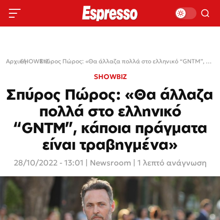
Αρχική
SHOWBIZ
›
›
Σπύρος Πώρος: «Θα άλλαζα πολλά στο ελληνικό “GNTM”, κάποια πράγματα είναι τραβηγμένα»
SHOWBIZ
Σπύρος Πώρος: «Θα άλλαζα
πολλά στο ελληνικό
“GNTM”, κάποια πράγματα
είναι τραβηγμένα»
28/10/2022 - 13:01
|
Newsroom
| 1 λεπτό ανάγνωση