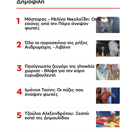
Δημοφιλή
1
Μάστορας – Μελίνα Νικολαΐδη: Οι
εικόνες από την Πάρο άναψαν
φωτιές
2
Όλο το παρασκήνιο της ρήξης
Ανδρομάχης - Λιβάνη
3
Πασίγνωστο ζευγάρι της showbiz
χώρισε - Θλίψη για την κόρη
ευρωβουλευτή
4
Ιωάννα Τούνη: Οι πόζες που
άναψαν φωτιές
5
Τζούλια Αλεξανδράτου: Ξεσπά
κατά της Δημουλίδου