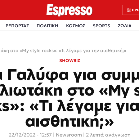
ΠΡΩ
ΡΕΠΟΡΤΑΖ
ΠΟΛΙΤΙΚΗ
ΚΟΣΜΟΣ
SPORTS
ΖΩΔΙΑ
η στο «My style rocks»: «Τι λέγαμε για την αισθητική;»
SHOWBIZ
 Γαλύφα για συμ
λιωτάκη στο «My s
ks»: «Τι λέγαμε για
αισθητική;»
22/12/2022 - 12:57
|
Newsroom
| 2 λεπτά ανάγνωση