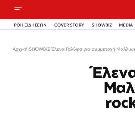
ΡΟΗ ΕΙΔΗΣΕΩΝ
COVER STORY
SHOWBIZ
MEDIA
Αρχική
›
SHOWBIZ
›
Έλενα Γαλύφα για συμμετοχή Μαλλιωτάκ
Έλενα
Μαλ
roc