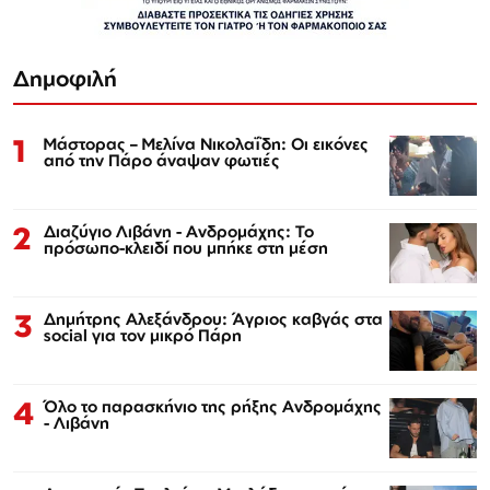
Δημοφιλή
1
Μάστορας – Μελίνα Νικολαΐδη: Οι εικόνες
από την Πάρο άναψαν φωτιές
2
Διαζύγιο Λιβάνη - Ανδρομάχης: Το
πρόσωπο-κλειδί που μπήκε στη μέση
3
Δημήτρης Αλεξάνδρου: Άγριος καβγάς στα
social για τον μικρό Πάρη
4
Όλο το παρασκήνιο της ρήξης Ανδρομάχης
- Λιβάνη