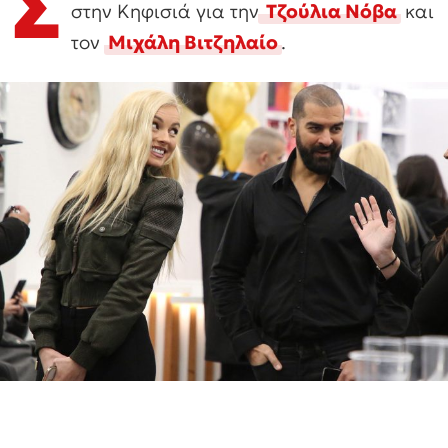
Σ
στην Κηφισιά για την
Τζούλια Νόβα
και
τον
Μιχάλη Βιτζηλαίο
.