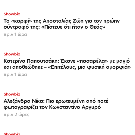
Showbiz
Το «καρφί» της Αποστολίας Ζώη για τον πρώην
σύντροφό της: «Πίστευε ότι ήταν ο Θεός»
πριν 1 ώρα
Showbiz
Κατερίνα Παπουτσάκη: Έκανε «πασαρέλα» με μαγιό
και αποθεώθηκε – «Επιτέλους, μια φυσική ομορφιά»
πριν 1 ώρα
Showbiz
Αλεξάνδρα Νίκα: Πιο ερωτευμένη από ποτέ
φωτογραφίζει τον Κωνσταντίνο Αργυρό
πριν 2 ώρες
Showbiz