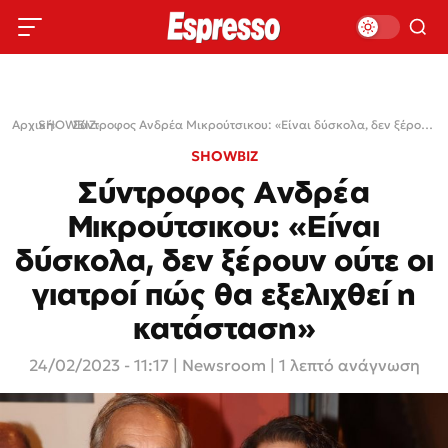
Αρχική
SHOWBIZ
›
›
Σύντροφος Ανδρέα Μικρούτσικου: «Είναι δύσκολα, δεν ξέρουν ούτε οι γιατροί πώς θα εξελιχθεί η κατάσταση»
SHOWBIZ
Σύντροφος Ανδρέα
Μικρούτσικου: «Είναι
δύσκολα, δεν ξέρουν ούτε οι
γιατροί πώς θα εξελιχθεί η
κατάσταση»
24/02/2023 - 11:17
|
Newsroom
| 1 λεπτό ανάγνωση