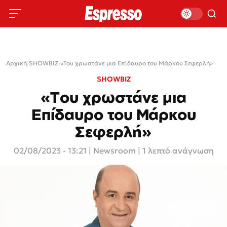
Αρχική
›
SHOWBIZ
›
«Του χρωστάνε μια Επίδαυρο του Μάρκου Σεφερλή»
SHOWBIZ
«Του χρωστάνε μια
Επίδαυρο του Μάρκου
Σεφερλή»
02/08/2023 - 13:21
|
Newsroom
| 1 λεπτό ανάγνωση