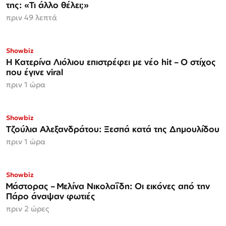
της: «Τι άλλο θέλει;»
πριν 49 λεπτά
Showbiz
Η Κατερίνα Λιόλιου επιστρέφει με νέο hit – Ο στίχος
που έγινε viral
πριν 1 ώρα
Showbiz
Τζούλια Αλεξανδράτου: Ξεσπά κατά της Δημουλίδου
πριν 1 ώρα
Showbiz
Μάστορας – Μελίνα Νικολαΐδη: Οι εικόνες από την
Πάρο άναψαν φωτιές
πριν 2 ώρες