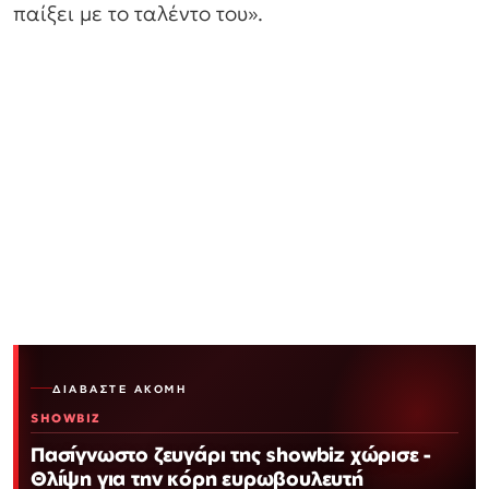
παίξει με το ταλέντο του».
ΔΙΑΒΆΣΤΕ ΑΚΌΜΗ
SHOWBIZ
Πασίγνωστο ζευγάρι της showbiz χώρισε -
Θλίψη για την κόρη ευρωβουλευτή